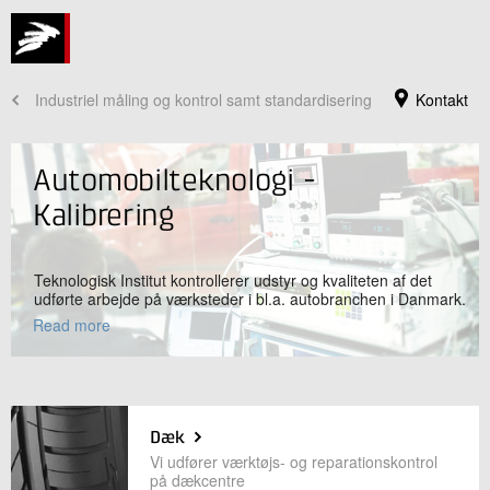
Industriel måling og kontrol samt standardisering
Kontakt
Automobilteknologi -
Kalibrering
Teknologisk Institut kontrollerer udstyr og kvaliteten af det
udførte arbejde på værksteder i bl.a. autobranchen i Danmark.
Read more
Jeg er din kontaktperson
Søren Iversen
Dæk
Centersekretær
Vi udfører værktøjs- og reparationskontrol
Energi og Klima
på dækcentre