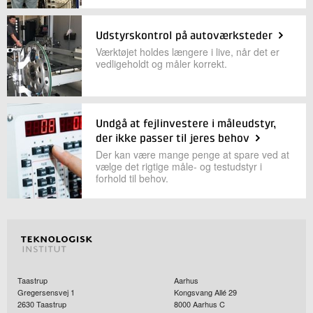
Udstyrskontrol på autoværksteder
Værktøjet holdes længere i live, når det er
vedligeholdt og måler korrekt.
Undgå at fejlinvestere i måleudstyr,
der ikke passer til jeres behov
Der kan være mange penge at spare ved at
vælge det rigtige måle- og testudstyr i
forhold til behov.
Taastrup
Aarhus
Gregersensvej 1
Kongsvang Allé 29
2630
Taastrup
8000
Aarhus C