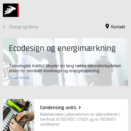
Energi og klima
Kontakt
Ecodesign og energimærkning
Teknologisk Institut tilbyder en lang række laboratorieydelser
inden for området ecodesign og energimærkning.
Read more
Jeg er din kontaktperson
Condensing units
Køletekniske Laboratorium er akkrediteret i
David Tveit
henhold til ISO/IEC 17020 og er ISO9001
Direktør
certificeret.
Energi og Klima