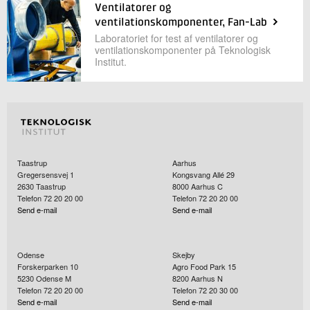
Ventilatorer og
ventilationskomponenter, Fan-Lab
Laboratoriet for test af ventilatorer og
ventilationskomponenter på Teknologisk
Institut.
Taastrup
Aarhus
Gregersensvej 1
Kongsvang Allé 29
2630
Taastrup
8000
Aarhus C
Telefon 72 20 20 00
Telefon 72 20 20 00
Send e-mail
Send e-mail
Odense
Skejby
Forskerparken 10
Agro Food Park 15
5230
Odense M
8200
Aarhus N
Telefon 72 20 20 00
Telefon 72 20 30 00
Send e-mail
Send e-mail