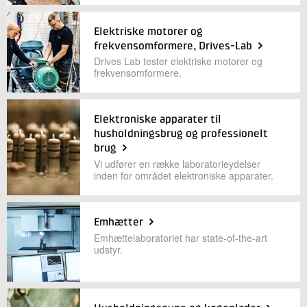
+45 72 20 32 43
Send e-mail
Elektriske motorer og
frekvensomformere, Drives-Lab
Drives Lab tester elektriske motorer og
Skriv til mig
frekvensomformere.
Elektroniske apparater til
husholdningsbrug og professionelt
brug
Vi udfører en række laboratorieydelser
inden for området elektroniske apparater.
Send
Emhætter
Emhættelaboratoriet har state-of-the-art
udstyr.