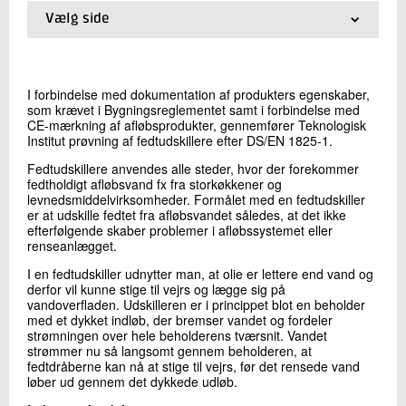
+45 72 20 26 37
Vælg side
Send e-mail
01.
Forside
02.
Pris
I forbindelse med dokumentation af produkters egenskaber,
Skriv til mig
som krævet i Bygningsreglementet samt i forbindelse med
CE-mærkning af afløbsprodukter, gennemfører Teknologisk
Institut prøvning af fedtudskillere efter DS/EN 1825-1.
Fedtudskillere anvendes alle steder, hvor der forekommer
fedtholdigt afløbsvand fx fra storkøkkener og
levnedsmiddelvirksomheder. Formålet med en fedtudskiller
er at udskille fedtet fra afløbsvandet således, at det ikke
efterfølgende skaber problemer i afløbssystemet eller
renseanlægget.
Send
I en fedtudskiller udnytter man, at olie er lettere end vand og
derfor vil kunne stige til vejrs og lægge sig på
vandoverfladen. Udskilleren er i princippet blot en beholder
med et dykket indløb, der bremser vandet og fordeler
strømningen over hele beholderens tværsnit. Vandet
strømmer nu så langsomt gennem beholderen, at
fedtdråberne kan nå at stige til vejrs, før det rensede vand
løber ud gennem det dykkede udløb.