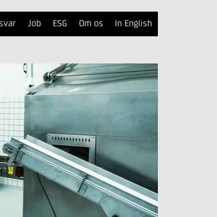
svar
Job
ESG
Om os
In English