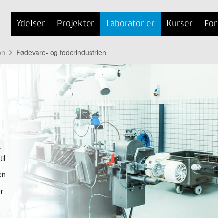
Ydelser
Projekter
Laboratorier
Kurser
For
on
Fødevare- og foderindustrien
t
il
 en
or