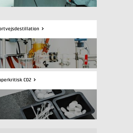
ortvejsdestillation
uperkritisk CO2