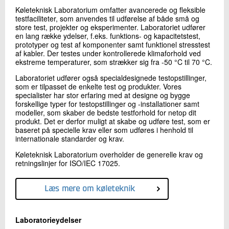
+45 72 20 12 69
Køleteknisk Laboratorium omfatter avancerede og fleksible
Send e-mail
testfaciliteter, som anvendes til udførelse af både små og
store test, projekter og eksperimenter. Laboratoriet udfører
en lang række ydelser, f.eks. funktions- og kapacitetstest,
prototyper og test af komponenter samt funktionel stresstest
af kabler. Der testes under kontrollerede klimaforhold ved
Skriv til mig
ekstreme temperaturer, som strækker sig fra -50 °C til 70 °C.
Laboratoriet udfører også specialdesignede testopstillinger,
som er tilpasset de enkelte test og produkter. Vores
specialister har stor erfaring med at designe og bygge
forskellige typer for testopstillinger og -installationer samt
modeller, som skaber de bedste testforhold for netop dit
produkt. Det er derfor muligt at skabe og udføre test, som er
baseret på specielle krav eller som udføres i henhold til
internationale standarder og krav.
Send
Køleteknisk Laboratorium overholder de generelle krav og
retningslinjer for ISO/IEC 17025.
Læs mere om køleteknik
Laboratorieydelser