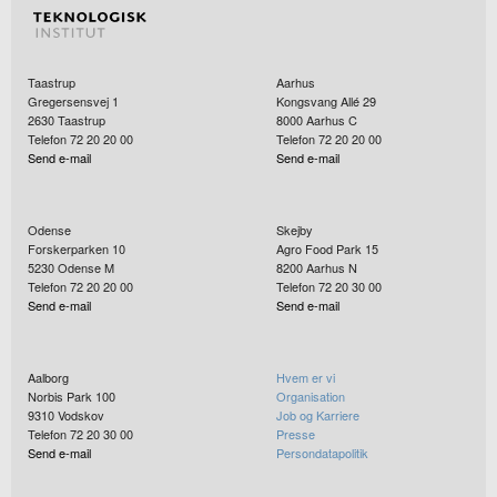
Taastrup
Aarhus
Gregersensvej 1
Kongsvang Allé 29
2630
Taastrup
8000
Aarhus C
Telefon 72 20 20 00
Telefon 72 20 20 00
Send e-mail
Send e-mail
Odense
Skejby
Forskerparken 10
Agro Food Park 15
5230
Odense M
8200
Aarhus N
Telefon 72 20 20 00
Telefon 72 20 30 00
Send e-mail
Send e-mail
Aalborg
Hvem er vi
Norbis Park 100
Organisation
9310
Vodskov
Job og Karriere
Telefon 72 20 30 00
Presse
Send e-mail
Persondatapolitik