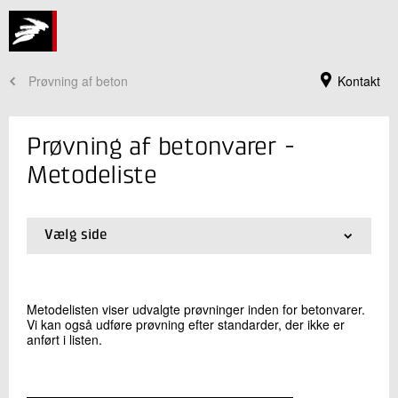
Prøvning af beton
Kontakt
Prøvning af betonvarer -
Metodeliste
Vælg side
01.
Prøvning
02.
Metodeliste
03.
Praktiske oplysninger
Metodelisten viser udvalgte prøvninger inden for betonvarer.
04.
Akkreditering
Vi kan også udføre prøvning efter standarder, der ikke er
Jeg er din kontaktperson
anført i listen.
Thomas Lennart Svensson
Faglig leder
Beton