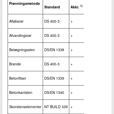
Prøvningsmetode
+45 72 20 19 11
1)
Standard
Akkr.
Send e-mail
Afløbsrør
DS 400-3
+
Skriv til mig
Afvandingsrør
DS 400-3
+
Belægningssten
DS/EN 1338
+
Brønde
DS 400-3
+
Send
Betonfliser
DS/EN 1339
+
Betonkantsten
DS/EN 1340
+
Skorstenselementer
NT BUILD 339
+