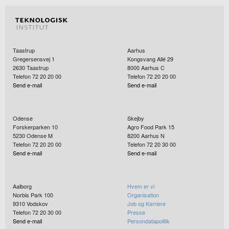
Taastrup
Aarhus
Gregersensvej 1
Kongsvang Allé 29
2630
Taastrup
8000
Aarhus C
Telefon 72 20 20 00
Telefon 72 20 20 00
Send e-mail
Send e-mail
Odense
Skejby
Forskerparken 10
Agro Food Park 15
5230
Odense M
8200
Aarhus N
Telefon 72 20 20 00
Telefon 72 20 30 00
Send e-mail
Send e-mail
Aalborg
Hvem er vi
Norbis Park 100
Organisation
9310
Vodskov
Job og Karriere
Telefon 72 20 30 00
Presse
Send e-mail
Persondatapolitik