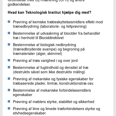
+45 72 20 23 12
godkendelser.
Send e-mail
Hvad kan Teknologisk Institut hjælpe dig med?
Prøvning af kemiske træbeskyttelsesmidlers effekt mod
trænedbrydning (laboratorie- og feltprøvning)
Skriv til mig
Bestemmelse af udvaskning af biocider fra behandlet
træ i henhold til Biociddirektivet
Bestemmelse af biologisk nedbrydning
(trænedbrydende svampe) og begroning på
træmaterialer (alger, skimmel)
Prøvning af træs varighed i og over jord
Bestemmelse af fugtindhold og densitet af træ
(destruktiv såvel som ikke destruktiv måling)
Send
Prøvning af mekaniske og fysiske egenskaber for
træbaserede plader, limtræ, konstruktionstræ osv.
Bestemmelse af mekaniske forbindelsesmidlers
egenskaber
Prøvning af møblers styrke, stabilitet og sikkerhed
Prøvning af lime og limede træforbindelsers styrke og
stivhedsegenskaber