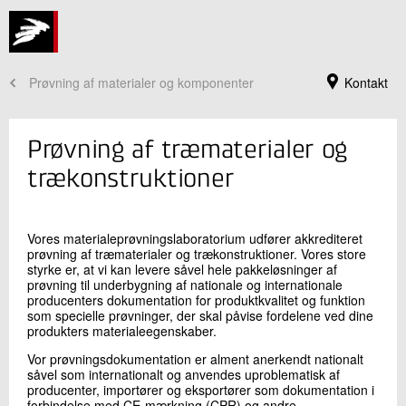
Prøvning af materialer og komponenter
Kontakt
Prøvning af træmaterialer og
trækonstruktioner
Vores materialeprøvningslaboratorium udfører akkrediteret
prøvning af træmaterialer og trækonstruktioner. Vores store
styrke er, at vi kan levere såvel hele pakkeløsninger af
prøvning til underbygning af nationale og internationale
producenters dokumentation for produktkvalitet og funktion
som specielle prøvninger, der skal påvise fordelene ved dine
produkters materialeegenskaber.
Jeg er din kontaktperson
Vor prøvningsdokumentation er alment anerkendt nationalt
Niels Morsing
såvel som internationalt og anvendes uproblematisk af
Centerchef
producenter, importører og eksportører som dokumentation i
Træ og Biomaterialer
forbindelse med CE-mærkning (CPR) og andre