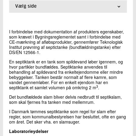
+45 72 20 26 37
Vælg side
Send e-mail
01.
Forside
02.
Pris
I forbindelse med dokumentation af produkters egenskaber,
Skriv til mig
som krævet i Bygningsreglementet samt i forbindelse med
CE-mærkning af afløbsprodukter, gennemfører Teknologisk
Institut prøvning af septictanke (bundfældningstanke) efter
DS/EN 12566-1.
En septiktank er en tank som spildevand løber igennem, og
hvor partikler bundfældes. Septiktanke anvendes til
behandling af spildevand fra enkeltejendomme eller mindre
bebyggelser. Tanken består normalt af flere kamre, som
vandet gennemløber. For en enkelt ejendom har en
3
septiktank et samlet volumen på omkring 2 m
.
Send
Det bundfældede slam bliver delvis nedbrudt til septikslam,
som skal fjernes fra tanken med mellemrum.
I Danmark tømmes septiktanke som regel for slam efter
regler, som kommunalbestyrelsen har besluttet, ofte en gang
om året. Det sker vha. en slamsuger.
Laboratorieydelser