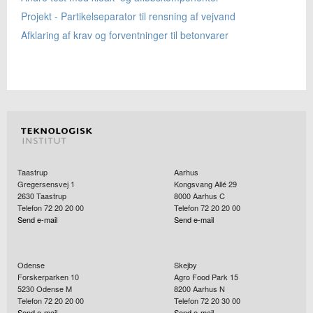
Projekt - Partikelseparator til rensning af vejvand
Afklaring af krav og forventninger til betonvarer
Taastrup
Aarhus
Gregersensvej 1
Kongsvang Allé 29
2630
Taastrup
8000
Aarhus C
Telefon 72 20 20 00
Telefon 72 20 20 00
Send e-mail
Send e-mail
Odense
Skejby
Forskerparken 10
Agro Food Park 15
5230
Odense M
8200
Aarhus N
Telefon 72 20 20 00
Telefon 72 20 30 00
Send e-mail
Send e-mail