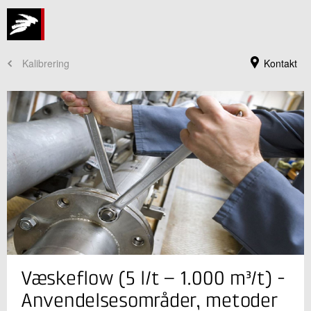
Kalibrering
Kontakt
Jeg er din kontaktperson
Væskeflow (5 l/t – 1.000 m³/t) -
Tonni Olsen
Måletekniker
Anvendelsesområder, metoder
Installation og Kalibrering