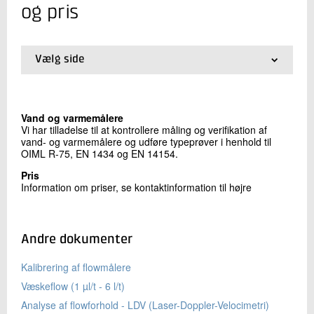
+45 72 20 12 23
og pris
Send e-mail
Vælg side
Skriv til mig
01.
Forside
02.
Anvendelsesområder, metoder og pris
03.
Certifikater
Vand og varmemålere
Vi har tilladelse til at kontrollere måling og verifikation af
vand- og varmemålere og udføre typeprøver i henhold til
OIML R-75, EN 1434 og EN 14154.
Pris
Information om priser, se kontaktinformation til højre
Send
Andre dokumenter
Kalibrering af flowmålere
Væskeflow (1 µl/t - 6 l/t)
Analyse af flowforhold - LDV (Laser-Doppler-Velocimetri)