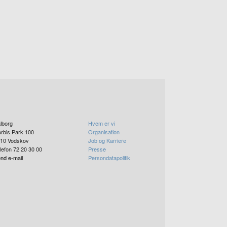
lborg
Hvem er vi
rbis Park 100
Organisation
10
Vodskov
Job og Karriere
lefon 72 20 30 00
Presse
nd e-mail
Persondatapolitik