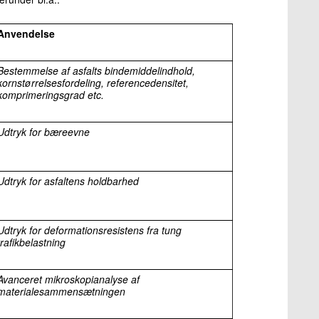
Anvendelse
Bestemmelse af asfalts bindemiddelindhold,
kornstørrelsesfordeling, referencedensitet,
komprimeringsgrad etc.
Udtryk for bæreevne
Udtryk for asfaltens holdbarhed
Udtryk for deformationsresistens fra tung
trafikbelastning
Avanceret mikroskopianalyse af
materialesammensætningen