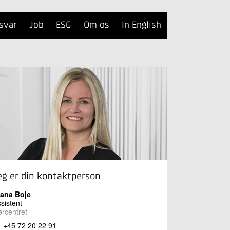
svar
Job
ESG
Om os
In English
eg er din kontaktperson
iana Boje
sistent
rcentret
+45 72 20 22 91