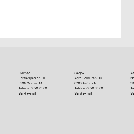
Odense
Skejby
Aa
Forskerparken 10
Agro Food Park 15
No
5230
Odense M
8200
Aarhus N
93
Telefon 72 20 20 00
Telefon 72 20 30 00
Te
Send e-mail
Send e-mail
Se