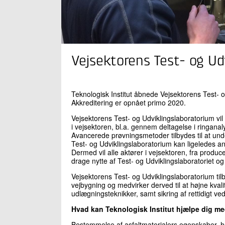
Vejsektorens Test- og Ud
Teknologisk Institut åbnede Vejsektorens Test- 
Akkreditering er opnået primo 2020.
Vejsektorens Test- og Udviklingslaboratorium vil 
i vejsektoren, bl.a. gennem deltagelse i ringanal
Avancerede prøvningsmetoder tilbydes til at unde
Test- og Udviklingslaboratorium kan ligeledes a
Dermed vil alle aktører i vejsektoren, fra produc
drage nytte af Test- og Udviklingslaboratoriet o
Vejsektorens Test- og Udviklingslaboratorium tilby
vejbygning og medvirker derved til at højne kval
udlægningsteknikker, samt sikring af rettidigt ve
Hvad kan Teknologisk Institut hjælpe dig m
Bestemmelse af asfaltmaterialers egenskaber, he