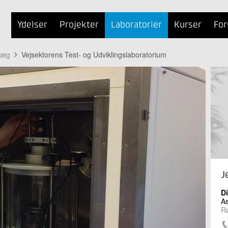
Ydelser
Projekter
Laboratorier
Kurser
For
læg
Vejsektorens Test- og Udviklingslaboratorium
J
D
As
Rø