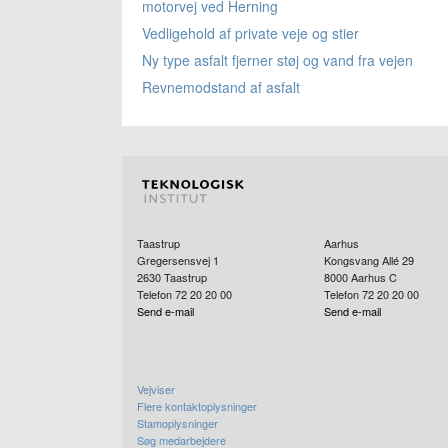
motorvej ved Herning
Vedligehold af private veje og stier
Ny type asfalt fjerner støj og vand fra vejen
Revnemodstand af asfalt
Taastrup
Aarhus
Gregersensvej 1
Kongsvang Allé 29
2630
Taastrup
8000
Aarhus C
Telefon 72 20 20 00
Telefon 72 20 20 00
Send e-mail
Send e-mail
Vejviser
Flere kontaktoplysninger
Stamoplysninger
Søg medarbejdere