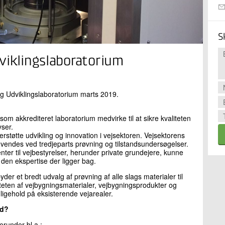
S
viklingslaboratorium
og Udviklingslaboratorium marts 2019.
som akkrediteret laboratorium medvirke til at sikre kvaliteten
yser.
rstøtte udvikling og innovation i vejsektoren. Vejsektorens
nvendes ved tredjeparts prøvning og tilstandsundersøgelser.
enter til vejbestyrelser, herunder private grundejere, kunne
g den ekspertise der ligger bag.
der et bredt udvalg af prøvning af alle slags materialer til
iteten af vejbygningsmaterialer, vejbygningsprodukter og
dligehold på eksisterende vejarealer.
ed?
runder bl.a.: