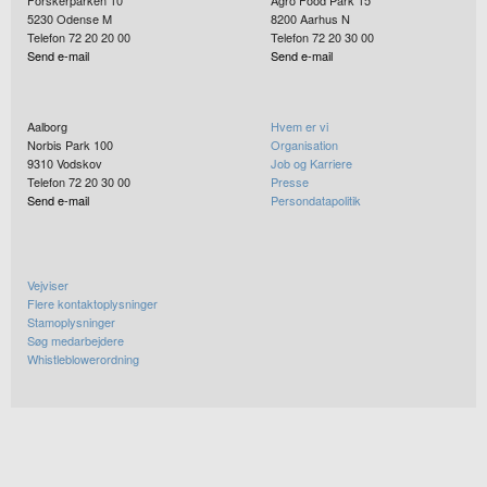
Forskerparken 10
Agro Food Park 15
5230
Odense M
8200
Aarhus N
Telefon 72 20 20 00
Telefon 72 20 30 00
Send e-mail
Send e-mail
Aalborg
Hvem er vi
Norbis Park 100
Organisation
9310
Vodskov
Job og Karriere
Telefon 72 20 30 00
Presse
Send e-mail
Persondatapolitik
Vejviser
Flere kontaktoplysninger
Stamoplysninger
Søg medarbejdere
Whistleblowerordning