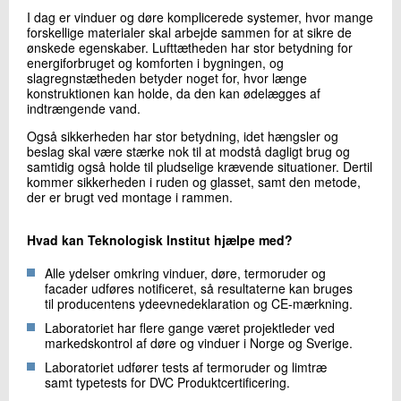
+45 72 20 23 91
I dag er vinduer og døre komplicerede systemer, hvor mange
Send e-mail
forskellige materialer skal arbejde sammen for at sikre de
ønskede egenskaber. Lufttætheden har stor betydning for
energiforbruget og komforten i bygningen, og
slagregnstætheden betyder noget for, hvor længe
konstruktionen kan holde, da den kan ødelægges af
Skriv til mig
indtrængende vand.
Også sikkerheden har stor betydning, idet hængsler og
beslag skal være stærke nok til at modstå dagligt brug og
samtidig også holde til pludselige krævende situationer. Dertil
kommer sikkerheden i ruden og glasset, samt den metode,
der er brugt ved montage i rammen.
Hvad kan Teknologisk Institut hjælpe med?
Send
Alle ydelser omkring vinduer, døre, termoruder og
facader udføres notificeret, så resultaterne kan bruges
til producentens ydeevnedeklaration og CE-mærkning.
Laboratoriet har flere gange været projektleder ved
markedskontrol af døre og vinduer i Norge og Sverige.
Laboratoriet udfører tests af termoruder og limtræ
samt typetests for DVC Produktcertificering.