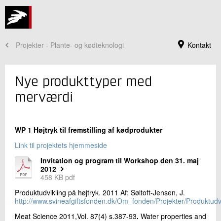
Projekter - Plante- og kødteknologi
Kontakt
Nye produkttyper med
merværdi
WP 1 Højtryk til fremstilling af kødprodukter
Link til projektets hjemmeside
Invitation og program til Workshop den 31. maj
2012
458 KB pdf
Jeg er din kontaktperson
Produktudvikling på højtryk. 2011 Af: Søltoft-Jensen, J.
Lena Sloth
http://www.svineafgiftsfonden.dk/Om_fonden/Projekter/Produktudv
Bibliotekar
Produktion og Fødevarer Ledelse
Meat Science 2011,Vol. 87(4) s.387-93
.
Water properties and