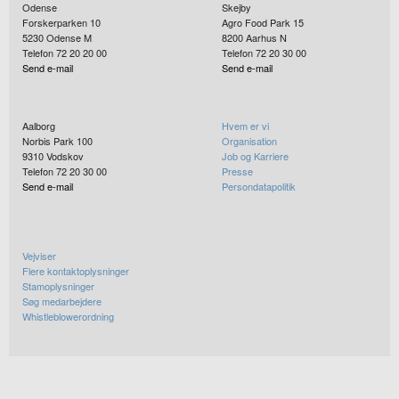
Odense
Skejby
Forskerparken 10
Agro Food Park 15
5230
Odense M
8200
Aarhus N
Telefon 72 20 20 00
Telefon 72 20 30 00
Send e-mail
Send e-mail
Aalborg
Hvem er vi
Norbis Park 100
Organisation
9310
Vodskov
Job og Karriere
Telefon 72 20 30 00
Presse
Send e-mail
Persondatapolitik
Vejviser
Flere kontaktoplysninger
Stamoplysninger
Søg medarbejdere
Whistleblowerordning