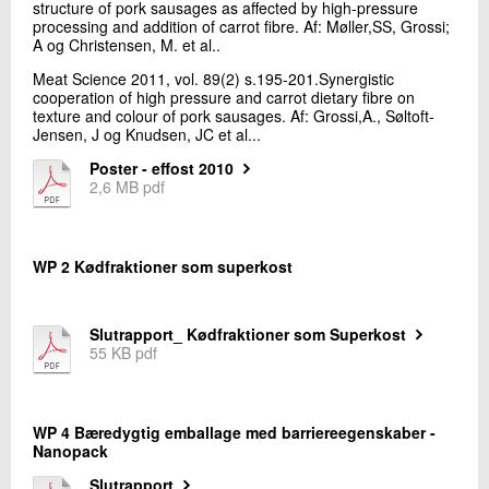
structure of pork sausages as affected by high-pressure
+45 72 20 26 61
processing and addition of carrot fibre. Af: Møller,SS, Grossi;
Send e-mail
A og Christensen, M. et al..
Meat Science 2011, vol. 89(2) s.195-201.Synergistic
cooperation of high pressure and carrot dietary fibre on
texture and colour of pork sausages. Af: Grossi,A., Søltoft-
Skriv til mig
Jensen, J og Knudsen, JC et al...
Poster - effost 2010
2,6 MB pdf
WP 2 Kødfraktioner som superkost
Send
Slutrapport_ Kødfraktioner som Superkost
55 KB pdf
WP 4 Bæredygtig emballage med barriereegenskaber -
Nanopack
Slutrapport