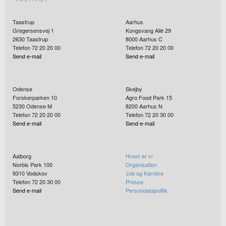
Taastrup
Aarhus
Gregersensvej 1
Kongsvang Allé 29
2630
Taastrup
8000
Aarhus C
Telefon 72 20 20 00
Telefon 72 20 20 00
Send e-mail
Send e-mail
Odense
Skejby
Forskerparken 10
Agro Food Park 15
5230
Odense M
8200
Aarhus N
Telefon 72 20 20 00
Telefon 72 20 30 00
Send e-mail
Send e-mail
Aalborg
Hvem er vi
Norbis Park 100
Organisation
9310
Vodskov
Job og Karriere
Telefon 72 20 30 00
Presse
Send e-mail
Persondatapolitik