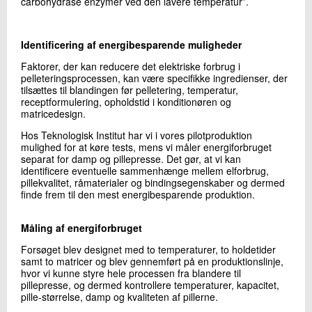
carbohydrase enzymer ved den lavere temperatur”.
Identificering af energibesparende muligheder
Faktorer, der kan reducere det elektriske forbrug i
pelleteringsprocessen, kan være specifikke ingredienser, der
tilsættes til blandingen før pelletering, temperatur,
receptformulering, opholdstid i konditionøren og
matricedesign.
Hos Teknologisk Institut har vi i vores pilotproduktion
mulighed for at køre tests, mens vi måler energiforbruget
separat for damp og pillepresse. Det gør, at vi kan
identificere eventuelle sammenhænge mellem elforbrug,
pillekvalitet, råmaterialer og bindingsegenskaber og dermed
finde frem til den mest energibesparende produktion.
Måling af energiforbruget
Forsøget blev designet med to temperaturer, to holdetider
samt to matricer og blev gennemført på en produktionslinje,
hvor vi kunne styre hele processen fra blandere til
pillepresse, og dermed kontrollere temperaturer, kapacitet,
pille-størrelse, damp og kvaliteten af pillerne.