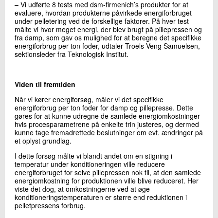
– Vi udførte 8 tests med dsm-firmenich’s produkter for at
evaluere, hvordan produkterne påvirkede energiforbruget
under pelletering ved de forskellige faktorer. På hver test
målte vi hvor meget energi, der blev brugt på pillepressen og
fra damp, som gav os mulighed for at beregne det specifikke
energiforbrug per ton foder, udtaler Troels Veng Samuelsen,
sektionsleder fra Teknologisk Institut.
Viden til fremtiden
Når vi kører energiforsøg, måler vi det specifikke
energiforbrug per ton foder for damp og pillepresse. Dette
gøres for at kunne udregne de samlede energiomkostninger
hvis procesparametrene på enkelte trin justeres, og dermed
kunne tage fremadrettede beslutninger om evt. ændringer på
et oplyst grundlag.
I dette forsøg målte vi blandt andet om en stigning i
temperatur under konditioneringen ville reducere
energiforbruget for selve pillepressen nok til, at den samlede
energiomkostning for produktionen ville blive reduceret. Her
viste det dog, at omkostningerne ved at øge
konditioneringstemperaturen er større end reduktionen i
pelletpressens forbrug.