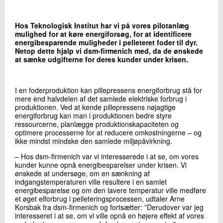
+45 72 20 35 58
Send e-mail
Hos Teknologisk Institut har vi på vores pilotanlæg
LinkedIn
mulighed for at køre energiforsøg, for at identificere
energibesparende muligheder i pelleteret foder til dyr.
Netop dette hjalp vi dsm-firmenich med, da de ønskede
at sænke udgifterne for deres kunder under krisen.
Skriv til mig
I en foderproduktion kan pillepressens energiforbrug stå for
mere end halvdelen af det samlede elektriske forbrug i
produktionen. Ved at kende pillepressens nøjagtige
energiforbrug kan man i produktionen bedre styre
ressourcerne, planlægge produktionskapaciteten og
optimere processerne for at reducere omkostningerne – og
ikke mindst mindske den samlede miljøpåvirkning.
– Hos dsm-firmenich var vi interesserede i at se, om vores
Send
kunder kunne opnå energibesparelser under krisen. Vi
ønskede at undersøge, om en sænkning af
indgangstemperaturen ville resultere i en samlet
energibesparelse og om den lavere temperatur ville medføre
et øget elforbrug i pelleteringsprocessen, udtaler Arne
Korsbak fra dsm-firmenich og fortsætter: ”Derudover var jeg
interesseret i at se, om vi ville opnå en højere effekt af vores