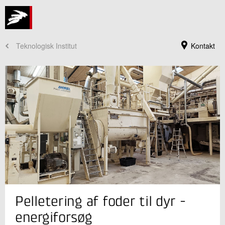
Teknologisk Institut
Kontakt
Jeg er din kontaktperson
Pelletering af foder til dyr -
Simon Hvid
Sektionsleder
energiforsøg
Fødevareteknologi