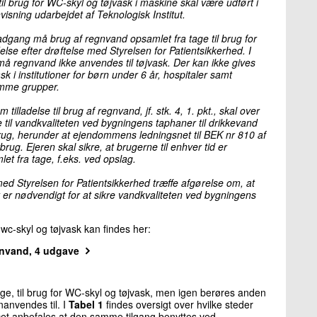
til brug for WC-skyl og tøjvask i maskine skal være udført i
ning udarbejdet af Teknologisk Institut.
g adgang må brug af regnvand opsamlet fra tage til brug for
se efter drøftelse med Styrelsen for Patientsikkerhed. I
må regnvand ikke anvendes til tøjvask. Der kan ikke gives
ask i institutioner for børn under 6 år, hospitaler samt
somme grupper.
tilladelse til brug af regnvand, jf. stk. 4, 1. pkt., skal over
til vandkvaliteten ved bygningens taphaner til drikkevand
rug, herunder at ejendommens ledningsnet til BEK nr 810 af
rug. Ejeren skal sikre, at brugerne til enhver tid er
t fra tage, f.eks. ved opslag.
ed Styrelsen for Patientsikkerhed træffe afgørelse om, at
et er nødvendigt for at sikre vandkvaliteten ved bygningens
 wc-skyl og tøjvask kan findes her:
gnvand, 4 udgave
e, til brug for WC-skyl og tøjvask, men igen berøres anden
anvendes til. I
Tabel 1
findes oversigt over hvilke steder
 Det anbefales at den samme tilgang benyttes ved