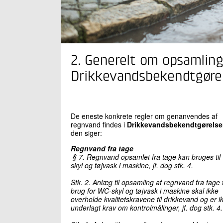
2. Generelt om opsamlin
Drikkevandsbekendtgøre
De eneste konkrete regler om genanvendes af
regnvand findes i
Drikkevandsbekendtgørels
den siger:
Regnvand fra tage
§ 7. Regnvand opsamlet fra tage kan bruges ti
skyl og tøjvask i maskine, jf. dog stk. 4.
Stk. 2. Anlæg til opsamling af regnvand fra tage t
brug for WC-skyl og tøjvask i maskine skal ikke
overholde kvalitetskravene til drikkevand og er i
underlagt krav om kontrolmålinger, jf. dog stk. 4