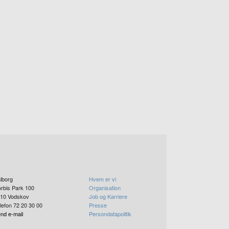
lborg
Hvem er vi
rbis Park 100
Organisation
10
Vodskov
Job og Karriere
lefon 72 20 30 00
Presse
nd e-mail
Persondatapolitik