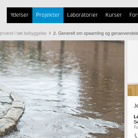
Ydelser
Projekter
Laboratorier
Kurser
For
egnvand i tæt bebyggelse
2. Generelt om opsamling og genanvendel
J
L
Se
Rø