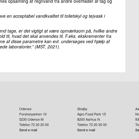
es opsamling af regnvand fra andre overflader af tag og
e en acceptabel vandkvalitet til toiletskyl og tøjvask i
end tage, er det vigtigt at være opmærksom på, hvilke andre
ld til, hvad det skal anvendes til. F.eks. ekskrementer fra
onerne af disse parametre kan evt. undersøges ved hjælp af
ede laboratorier.” (MST, 2021).
Odense
Skejby
Aa
Forskerparken 10
Agro Food Park 15
No
5230
Odense M
8200
Aarhus N
93
Telefon 72 20 20 00
Telefon 72 20 30 00
Te
Send e-mail
Send e-mail
Se