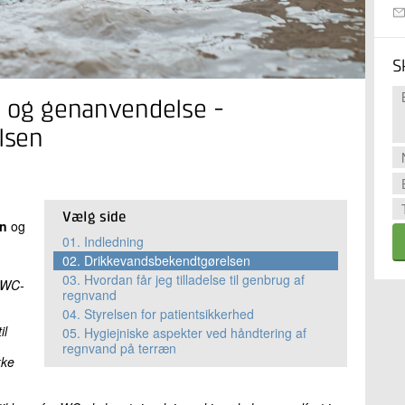
S
g og genanvendelse -
lsen
Vælg side
en
og
01.
Indledning
02.
Drikkevandsbekendtgørelsen
03.
Hvordan får jeg tilladelse til genbrug af
l WC-
regnvand
04.
Styrelsen for patientsikkerhed
il
05.
Hygiejniske aspekter ved håndtering af
regnvand på terræn
kke
.