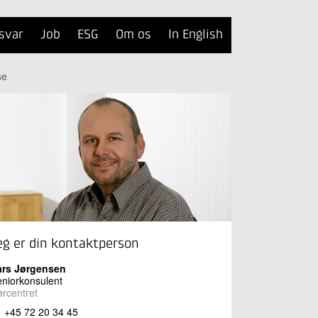
svar
Job
ESG
Om os
In English
se
eg er din kontaktperson
ars Jørgensen
niorkonsulent
rcentret
+45 72 20 34 45