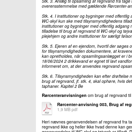
Stk. 3. Anlæg til opsamling af regnvand fra tage 
overensstemmelse med gældende Rørcenter-anvis
Stk. 4. I institutioner og bygninger med offentli
WC-skyl kun ske med tilsynsmyndighedens tilladel
institutioner og bygninger med offentlig adgang 
tilladelse til brug af regnvand til WC-skyl og tøjv
plejehjem og andre institutioner for særligt føl
Stk. 5. Ejeren af en ejendom, hvortil der søges om 
for tilsynsmyndigheden dokumentere, at kravene 
kan opretholdes, når opsamlingsanlægget er i b
18/06/2024 2 drikkevand er egnet til lavt vandforb
informeret om, at der anvendes regnvand opsamle
Stk. 6. Tilsynsmyndigheden kan efter drøftelse m
brug af regnvand, jf. stk. 4, skal ophøre, hvis d
taphaner. Kapitel 2 Be
Rørcenteranvisningen
om brug af regnvand til
Rørcenter-anvisning 003, Brug af re
1,9 MB pdf
Heri nævnes genanvendelsen af regnvand fra tag
regnvand ikke og heller ikke hvad denne kan gen
genanvendelse til WC-skyl og tøjvask er tilladt.