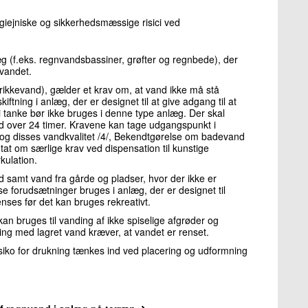
,
ygiejniske og sikkerhedsmæssige risici ved
g (f.eks. regnvandsbassiner, grøfter og regnbede), der
d vandet.
drikkevand), gælder et krav om, at vand ikke må stå
ftning i anlæg, der er designet til at give adgang til at
i tanke bør ikke bruges i denne type anlæg. Der skal
 ud over 24 timer. Kravene kan tage udgangspunkt i
 disses vandkvalitet /4/, Bekendtgørelse om badevand
tat om særlige krav ved dispensation til kunstige
rkulation.
 samt vand fra gårde og pladser, hvor der ikke er
sse forudsætninger bruges i anlæg, der er designet til
enses før det kan bruges rekreativt.
kan bruges til vanding af ikke spiselige afgrøder og
ing med lagret vand kræver, at vandet er renset.
siko for drukning tænkes ind ved placering og udformning