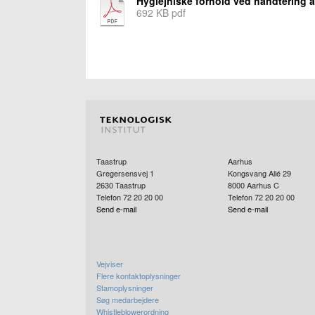
Hygiejniske forhold ved håndtering a
692 KB pdf
Taastrup
Aarhus
Gregersensvej 1
Kongsvang Allé 29
2630
Taastrup
8000
Aarhus C
Telefon 72 20 20 00
Telefon 72 20 20 00
Send e-mail
Send e-mail
Vejviser
Flere kontaktoplysninger
Stamoplysninger
Søg medarbejdere
Whistleblowerordning