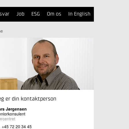
svar
Job
ESG
Om os
In English
se
eg er din kontaktperson
ars Jørgensen
niorkonsulent
rcentret
+45 72 20 34 45