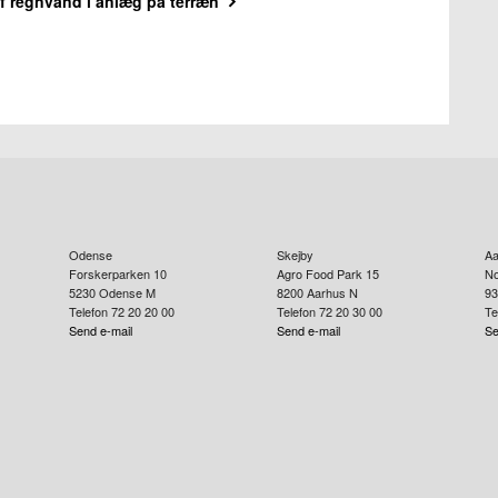
f regnvand i anlæg på terræn
Odense
Skejby
Aa
Forskerparken 10
Agro Food Park 15
No
5230
Odense M
8200
Aarhus N
93
Telefon 72 20 20 00
Telefon 72 20 30 00
Te
Send e-mail
Send e-mail
Se