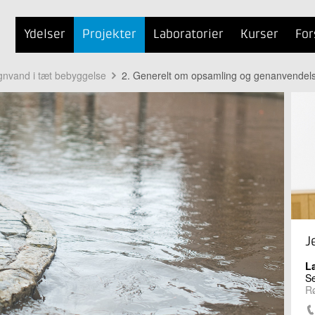
Ydelser
Projekter
Laboratorier
Kurser
For
egnvand i tæt bebyggelse
2. Generelt om opsamling og genanvendel
J
L
Se
Rø