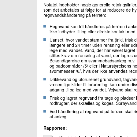
Notatet indeholder nogle generelle retningslinjer
som det anbefales at følge for at reducere de h
regnvandshåndtering på terræn:
Regnvand kan frit håndteres på terræn i anlæ
ikke indbyder til leg eller direkte kontakt me
Uanset, hvor vandet stammer fra (inkl. frisk 
længere end 24 timer uden rensning eller udski
lege med vandet. Vand, der har været lagret 
stilles krav om rensning af vand, der lagres
Bekendtgørelse om svømmebadsanlæg m.v. og
og badeområder /5/ eller i Naturstyrelsens no
svømmesøer /6/, hvis der ikke anvendes reci
Drikkevand og uforurenet grundvand, tagvand
væsentlige kilder til forurening, kan under di
adgang til og leg med vandet. Vejvand skal r
Frisk og lagret regnvand fra tage og pladser 
rodfrugter, der skrælles og koges. Sprayvand
Ved håndtering af regnvand på terræn skal ri
af anlæg.
Rapporten: