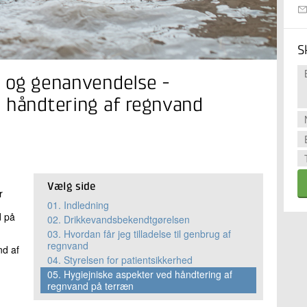
S
g og genanvendelse -
d håndtering af regnvand
Vælg side
r
01.
Indledning
d på
02.
Drikkevandsbekendtgørelsen
03.
Hvordan får jeg tilladelse til genbrug af
regnvand
nd af
04.
Styrelsen for patientsikkerhed
05.
Hygiejniske aspekter ved håndtering af
regnvand på terræn