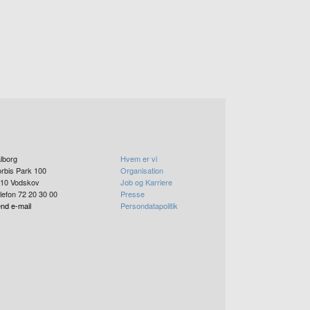
lborg
Hvem er vi
rbis Park 100
Organisation
10
Vodskov
Job og Karriere
lefon 72 20 30 00
Presse
nd e-mail
Persondatapolitik