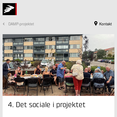
DAMP-projektet
Kontakt
Jeg er din kontaktperson
4. Det sociale i projektet
Kristoffer Ulbak
Centerchef
Rørcentret