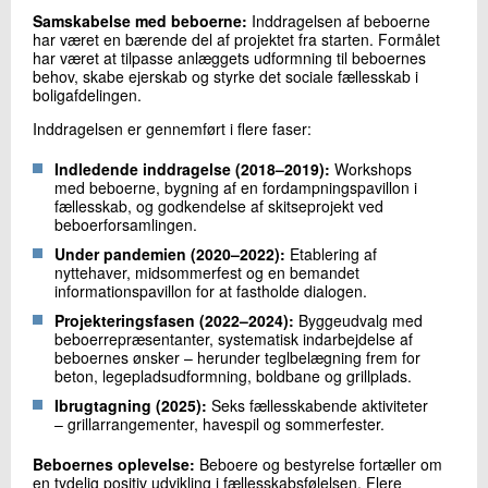
+45 72 20 30 27
Samskabelse med beboerne:
Inddragelsen af beboerne
Send e-mail
har været en bærende del af projektet fra starten. Formålet
har været at tilpasse anlæggets udformning til beboernes
behov, skabe ejerskab og styrke det sociale fællesskab i
boligafdelingen.
Skriv til mig
Inddragelsen er gennemført i flere faser:
Indledende inddragelse (2018–2019):
Workshops
med beboerne, bygning af en fordampningspavillon i
fællesskab, og godkendelse af skitseprojekt ved
beboerforsamlingen.
Under pandemien (2020–2022):
Etablering af
nyttehaver, midsommerfest og en bemandet
informationspavillon for at fastholde dialogen.
Projekteringsfasen (2022–2024):
Byggeudvalg med
Send
beboerrepræsentanter, systematisk indarbejdelse af
beboernes ønsker – herunder teglbelægning frem for
beton, legepladsudformning, boldbane og grillplads.
Ibrugtagning (2025):
Seks fællesskabende aktiviteter
– grillarrangementer, havespil og sommerfester.
Beboernes oplevelse:
Beboere og bestyrelse fortæller om
en tydelig positiv udvikling i fællesskabsfølelsen. Flere