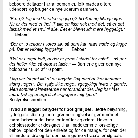
beboere deltager i arrangementer, folk mødes oftere
udendørs og bruger de nye uderum sammen.
"Før gik jeg med hunden og jeg gik til bilen og tilbage igen.
Nu er det med et 'hej' til alle og ikke nok med det, så er det
faktisk med et smil til alle. Det er blevet lidt mere hyggeligt."
— Beboer
"Der er to ænder i vores sø, så dem kan man sidde og kigge
på. Det er virkelig hyggeligt."
— Beboer
"Det er meget fedt, at der er græs i stedet for asfalt – så gør
det heller ikke så ondt at falde."
— Børnene giver den nye
boldbane 10 ud af 10 point.
"Jeg var fanget lidt af en negativ ting med at 'her kommer
aldrig nogen'. Det hjalp ikke noget, ligegyldigt hvad vi gjorde.
Men sommeraktiviteterne har forandret det. Jeg har fået
mere lyst og energi til at engagere mig igen."
—
Bestyrelsesmedlem
Hvad anlægget betyder for boligmiljøet:
Bedre belysning,
tydeligere stier og mere grønne omgivelser gør området
mere indbydende, især for familier og ældre. Havens
opholdssteder er designet til at imødekomme forskellige
behov: ophold for den enkelte og for de mange, for dem der
vil møde andre og for dem som gerne vil være for sig selv.