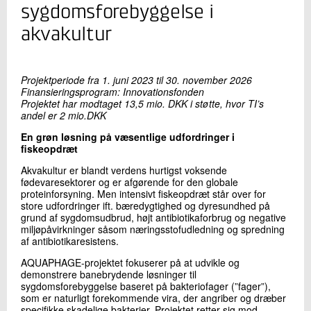
+45 72 20 29 69
sygdomsforebyggelse i
Send e-mail
akvakultur
Skriv til mig
Projektperiode fra 1. juni 2023 til 30. november 2026
Finansieringsprogram: Innovationsfonden
Projektet har modtaget 13,5 mio. DKK i støtte, hvor TI’s
andel er 2 mio.DKK
En grøn løsning på væsentlige udfordringer i
fiskeopdræt
Akvakultur er blandt verdens hurtigst voksende
fødevaresektorer og er afgørende for den globale
proteinforsyning. Men intensivt fiskeopdræt står over for
store udfordringer ift. bæredygtighed og dyresundhed på
Send
grund af sygdomsudbrud, højt antibiotikaforbrug og negative
miljøpåvirkninger såsom næringsstofudledning og spredning
af antibiotikaresistens.
AQUAPHAGE-projektet fokuserer på at udvikle og
demonstrere banebrydende løsninger til
sygdomsforebyggelse baseret på bakteriofager (”fager”),
som er naturligt forekommende vira, der angriber og dræber
specifikke skadelige bakterier. Projektet retter sig mod