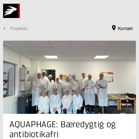
Projekter
Kontakt
Jeg er din kontaktperson
AQUAPHAGE: Bæredygtig og
Jolanda ter Horst
Seniorspecialist
antibiotikafri
Bioressourcer