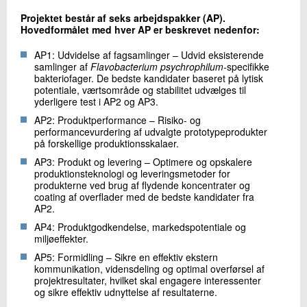
Projektet består af seks arbejdspakker (AP).
Hovedformålet med hver AP er beskrevet nedenfor:
AP1: Udvidelse af fagsamlinger – Udvid eksisterende
samlinger af
Flavobacterium psychrophilum-
specifikke
bakteriofager. De bedste kandidater baseret på lytisk
potentiale, værtsområde og stabilitet udvælges til
yderligere test i AP2 og AP3.
AP2: Produktperformance – Risiko- og
performancevurdering af udvalgte prototypeprodukter
på forskellige produktionsskalaer.
AP3: Produkt og levering – Optimere og opskalere
produktionsteknologi og leveringsmetoder for
produkterne ved brug af flydende koncentrater og
coating af overflader med de bedste kandidater fra
AP2.
AP4: Produktgodkendelse, markedspotentiale og
miljøeffekter.
AP5: Formidling – Sikre en effektiv ekstern
kommunikation, vidensdeling og optimal overførsel af
projektresultater, hvilket skal engagere interessenter
og sikre effektiv udnyttelse af resultaterne.