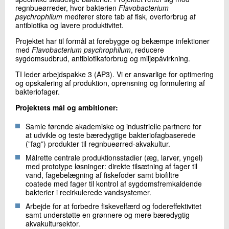
regnbueørreder, hvor bakterien
Flavobacterium
psychrophilum
medfører store tab af fisk, overforbrug af
antibiotika og lavere produktivitet.
Projektet har til formål at forebygge og bekæmpe infektioner
med
Flavobacterium psychrophilum
, reducere
sygdomsudbrud, antibiotikaforbrug og miljøpåvirkning.
TI leder arbejdspakke 3 (AP3). Vi er ansvarlige for optimering
og opskalering af produktion, oprensning og formulering af
bakteriofager.
Projektets mål og ambitioner:
Samle førende akademiske og industrielle partnere for
at udvikle og teste bæredygtige bakteriofagbaserede
(”fag”) produkter til regnbueørred-akvakultur.
Målrette centrale produktionsstadier (æg, larver, yngel)
med prototype løsninger: direkte tilsætning af fager til
vand, fagebelægning af fiskefoder samt biofiltre
coatede med fager til kontrol af sygdomsfremkaldende
bakterier i recirkulerede vandsystemer.
Arbejde for at forbedre fiskevelfærd og fodereffektivitet
samt understøtte en grønnere og mere bæredygtig
akvakultursektor.