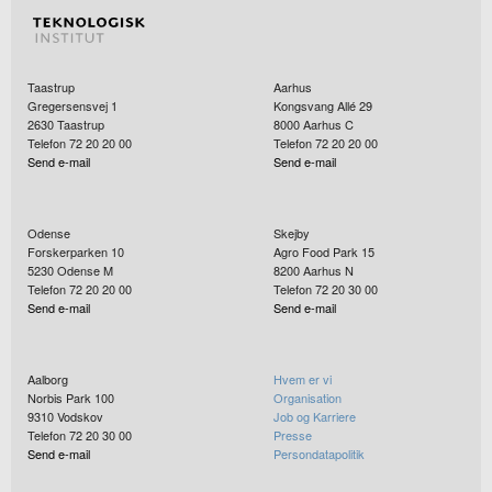
Taastrup
Aarhus
Gregersensvej 1
Kongsvang Allé 29
2630
Taastrup
8000
Aarhus C
Telefon 72 20 20 00
Telefon 72 20 20 00
Send e-mail
Send e-mail
Odense
Skejby
Forskerparken 10
Agro Food Park 15
5230
Odense M
8200
Aarhus N
Telefon 72 20 20 00
Telefon 72 20 30 00
Send e-mail
Send e-mail
Aalborg
Hvem er vi
Norbis Park 100
Organisation
9310
Vodskov
Job og Karriere
Telefon 72 20 30 00
Presse
Send e-mail
Persondatapolitik