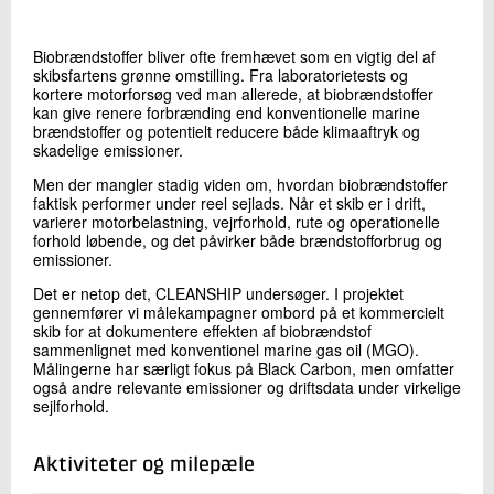
+45 72 20 30 44
Send e-mail
Biobrændstoffer bliver ofte fremhævet som en vigtig del af
skibsfartens grønne omstilling. Fra laboratorietests og
kortere motorforsøg ved man allerede, at biobrændstoffer
kan give renere forbrænding end konventionelle marine
Skriv til mig
brændstoffer og potentielt reducere både klimaaftryk og
skadelige emissioner.
Men der mangler stadig viden om, hvordan biobrændstoffer
faktisk performer under reel sejlads. Når et skib er i drift,
varierer motorbelastning, vejrforhold, rute og operationelle
forhold løbende, og det påvirker både brændstofforbrug og
emissioner.
Det er netop det, CLEANSHIP undersøger. I projektet
gennemfører vi målekampagner ombord på et kommercielt
skib for at dokumentere effekten af biobrændstof
Send
sammenlignet med konventionel marine gas oil (MGO).
Målingerne har særligt fokus på Black Carbon, men omfatter
også andre relevante emissioner og driftsdata under virkelige
sejlforhold.
Aktiviteter og milepæle