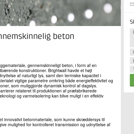
S
ennemskinnelig beton
byggemateriale, gennemskinneligt beton, i form af en
tbærende konstruktioner. Brightwall havde et højt
yttelse af naturligt lys, samt den termiske kapacitet i
ialet vigtige parametre omkring både energieffektivitet og
ioner, som muliggjorde dynamisk kontrol af dagslys.
rrierer relateret til produktionen af præfabrikerede
eknologi og varmeisolering kan blive muligt i en effektiv
 et innovativt betonmateriale, som kunne skræddersys til
ve mulighed for kontrolleret transmission og udnyttelse af