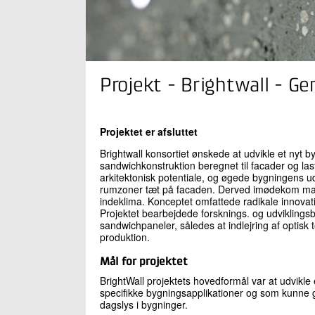
Projekt - Brightwall - G
Projektet er afsluttet
Brightwall konsortiet ønskede at udvikle et nyt 
sandwichkonstruktion beregnet til facader og las
arkitektonisk potentiale, og øgede bygningens udn
rumzoner tæt på facaden. Derved imødekom mater
indeklima. Konceptet omfattede radikale innovat
Projektet bearbejdede forsknings. og udviklingsba
sandwichpaneler, således at indlejring af optisk t
produktion.
Mål for projektet
BrightWall projektets hovedformål var at udvikle
specifikke bygningsapplikationer og som kunne gi
dagslys i bygninger.