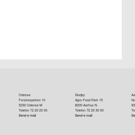
Odense
Skejby
Aa
Forskerparken 10
Agro Food Park 15
No
5230
Odense M
8200
Aarhus N
93
Telefon 72 20 20 00
Telefon 72 20 30 00
Te
Send e-mail
Send e-mail
Se