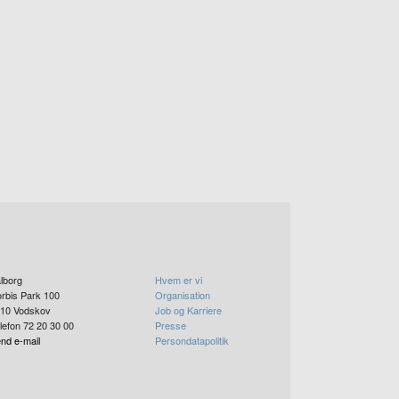
lborg
Hvem er vi
rbis Park 100
Organisation
10
Vodskov
Job og Karriere
lefon 72 20 30 00
Presse
nd e-mail
Persondatapolitik