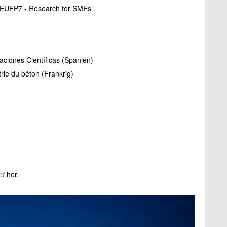
m, EUFP7 - Research for SMEs
aciones Científicas (Spanien)
rie du béton (Frankrig)
et
her.