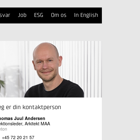
svar
Job
ESG
Om os
In English
eg er din kontaktperson
homas Juul Andersen
ktionsleder, Arkitekt MAA
eton
+45 72 20 21 57