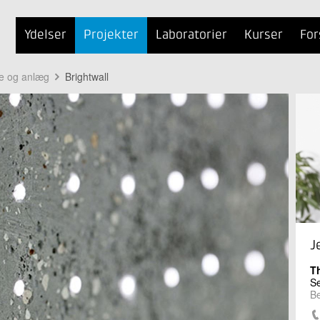
Ydelser
Projekter
Laboratorier
Kurser
For
ge og anlæg
Brightwall
J
T
Se
B