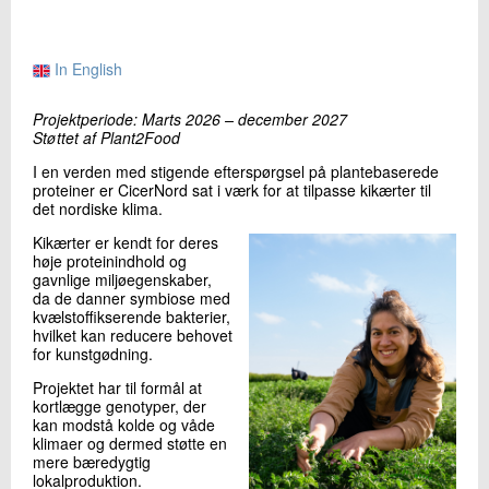
+45 72 20 20 84
Send e-mail
LinkedIn
In English
Projektperiode: Marts 2026 – december 2027
Støttet af Plant2Food
Skriv til mig
I en verden med stigende efterspørgsel på plantebaserede
proteiner er CicerNord sat i værk for at tilpasse kikærter til
det nordiske klima.
Kikærter er kendt for deres
høje proteinindhold og
gavnlige miljøegenskaber,
da de danner symbiose med
kvælstoffikserende bakterier,
hvilket kan reducere behovet
Send
for kunstgødning.
Projektet har til formål at
kortlægge genotyper, der
kan modstå kolde og våde
klimaer og dermed støtte en
mere bæredygtig
lokalproduktion.