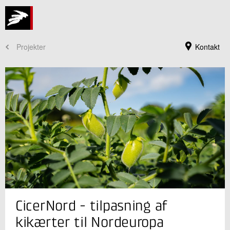
Projekter
Kontakt
Jeg er din kontaktperson
CicerNord - tilpasning af
Sheena Ricafranca Rasmussen
Konsulent
kikærter til Nordeuropa
Landbrug og Digitalisering