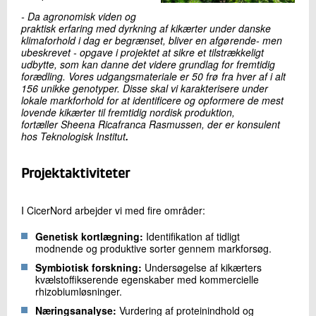
- Da agronomisk viden og
praktisk erfaring med dyrkning af kikærter under danske
klimaforhold i dag er begrænset, bliver en afgørende- men
ubeskrevet - opgave i projektet at sikre et tilstrækkeligt
udbytte, som kan danne det videre grundlag for fremtidig
forædling. Vores udgangsmateriale er 50 frø fra hver af i alt
156 unikke genotyper. Disse skal vi karakterisere under
lokale markforhold for at identificere og opformere de mest
lovende kikærter til fremtidig nordisk produktion,
fortæller Sheena Ricafranca Rasmussen, der er konsulent
hos Teknologisk Institut
.
Projektaktiviteter
I CicerNord arbejder vi med fire områder:
Genetisk kortlægning:
Identifikation af tidligt
modnende og produktive sorter gennem markforsøg.
Symbiotisk forskning:
Undersøgelse af kikærters
kvælstoffikserende egenskaber med kommercielle
rhizobiumløsninger.
Næringsanalyse:
Vurdering af proteinindhold og