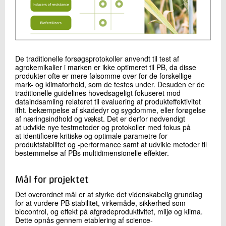
De traditionelle forsøgsprotokoller anvendt til test af
agrokemikalier i marken er ikke optimeret til PB, da disse
produkter ofte er mere følsomme over for de forskellige
mark- og klimaforhold, som de testes under. Desuden er de
traditionelle guidelines hovedsageligt fokuseret mod
dataindsamling relateret til evaluering af produkteffektivitet
ifht. bekæmpelse af skadedyr og sygdomme, eller forøgelse
af næringsindhold og vækst. Det er derfor nødvendigt
at udvikle nye testmetoder og protokoller med fokus på
at identificere kritiske og optimale parametre for
produktstabilitet og -performance samt at udvikle metoder til
bestemmelse af PBs multidimensionelle effekter.
Mål for projektet
Det overordnet mål er at styrke det videnskabelig grundlag
for at vurdere PB stabilitet, virkemåde, sikkerhed som
biocontrol, og effekt på afgrødeproduktivitet, miljø og klima.
Dette opnås gennem etablering af science-