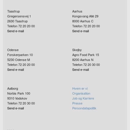
Taastrup
Aarhus
Gregersensvej 1
Kongsvang Allé 29
2630
Taastrup
8000
Aarhus C
Telefon 72 20 20 00
Telefon 72 20 20 00
Send e-mail
Send e-mail
Odense
Skejby
Forskerparken 10
Agro Food Park 15
5230
Odense M
8200
Aarhus N
Telefon 72 20 20 00
Telefon 72 20 30 00
Send e-mail
Send e-mail
Aalborg
Hvem er vi
Norbis Park 100
Organisation
9310
Vodskov
Job og Karriere
Telefon 72 20 30 00
Presse
Send e-mail
Persondatapolitik