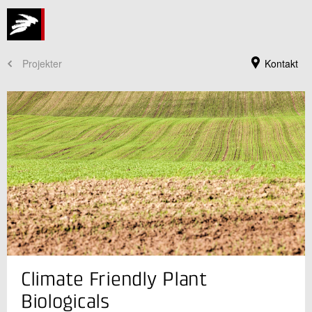
Projekter
Kontakt
Jeg er din kontaktperson
Climate Friendly Plant
Mette Walter
Souschef for Videnskabelig Udvikling
Biologicals
Landbrug og Digitalisering