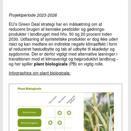
+45 72 20 24 79
Send e-mail
Projektperiode 2023-2026
EU's Green Deal strategi har en målsætning om at
reducere brugen af kemiske pesticider og gødnings-
Skriv til mig
produkter i landbruget med hhv. 50 og 20 procent inden
2030. Udfasning af syntetetiske produkter er dog ikke uden
risici og kan medføre en indirekte negativ klimaeffekt i form
af reduceret høstudbytte og tab af udbytte til skadedyr og
sygdomme. Det er derfor vigtigt med alternative løsninger i
transitionen mod et klimavenligt og højproduktivt landbrug -
og her spiller
plant biologicals
(PB) en vigtig rolle.
Infographics om plant biologicals:
Send