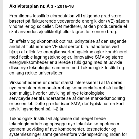
+45 72 20 27 97
Aktivitetsplan nr. A 3 - 2016-18
Send e-mail
Fremtidens fossilfrie elproduktion vil i stigende grad være
baseret på fluktuerende vedvarende energikilder (VE) såsom
vindmøller og solceller. Det medfører, at den producerede el
skal anvendes øjeblikkeligt eller lagres for senere brug.
Skriv til mig
En effektiv og økonomisk optimal udnyttelse af den stigende
andel af fluktuerende VE skal derfor bl.a. håndteres ved
hjælp af effektive energikonverterings­teknologier kombineret
med flexible lagringsteknologier. Innovative SMV og større
energivirksomheder er allerede i fuld gang med at udvikle
disse nye teknologier sammen med Teknologisk Institut og
en lang række universiteter.
Virksomhederne er derfor stærkt interesseret i at få deres
nye produkter demonstreret og kommercialiseret så hurtigt
som muligt, hvorfor udvikling af nye teknologiske
Send
serviceydelser til understøttelse af denne markedsmodning
er essentiel. Dette gælder især SMV, der typisk har en kort
udviklingshorisont på 1-2 år.
Teknologisk Institut vil afgrænse det meget brede
teknologiområde og opbygge nye tekniske kompetencer
gennem udvikling af nye komponenter, testmetoder og
systemløsninger samt gennemføre videnspredning inden for