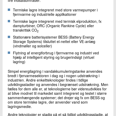
fire indsatsområder:
Termiske lagre integreret med store varmepumper i
fjernvarme og industrielle applikationer
Termiske lagre integreret med termisk elproduktion, fx
dampturbiner, ORC (Organic Rankine Cycle) eller
transkritisk CO
2
Stationære batterisystemer BESS (Battery Energy
Storage Systems) tilsluttet el-nettet eller VE-anlæg
(vindmøller og solceller)
Flytning af energiforbrug i fjernvarme og industri ved
hjælp af intelligent styring og brugerindsigt (virtuel
lagring)
Simpel energilagring i vandakkumuleringstanke anvendes
bredt i fjervarmesektoren i dag og i nogen udstrækning i
industrien. Andre enkeltteknologier findes i tidlige
udviklingsstadier og anvendes i begrænset udstrækning. Men
fælles for dem alle er, at teknologierne bør videreudvikles for
at blive modnet til markedet samt integreret og testet i større
sammenhængende systemer; det drejer sig fx om BESS og
om store termiske lagre, der anvender vand som
lagringsmedie.
Andre teknologier er stadig på et så tidligt udviklingsstadie, at