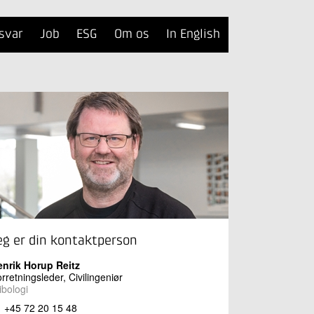
svar
Job
ESG
Om os
In English
eg er din kontaktperson
enrik Horup Reitz
rretningsleder, Civilingeniør
ibologi
+45 72 20 15 48