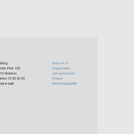
lborg
Hvem er vi
rbis Park 100
Organisation
10
Vodskov
Job og Karriere
lefon 72 20 30 00
Presse
nd e-mail
Persondatapolitik