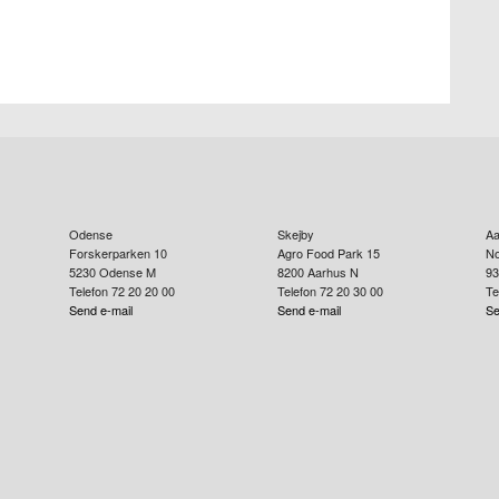
Odense
Skejby
Aa
Forskerparken 10
Agro Food Park 15
No
5230
Odense M
8200
Aarhus N
93
Telefon 72 20 20 00
Telefon 72 20 30 00
Te
Send e-mail
Send e-mail
Se