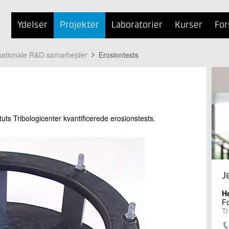
Ydelser
Projekter
Laboratorier
Kurser
For
ernationale R&D-samarbejder
Erosiontests
uts Tribologicenter kvantificerede erosionstests.
J
H
Fo
Tr