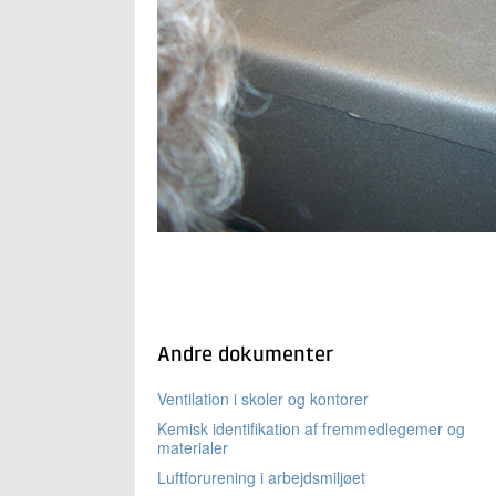
Andre dokumenter
Ventilation i skoler og kontorer
Kemisk identifikation af fremmedlegemer og
materialer
Luftforurening i arbejdsmiljøet