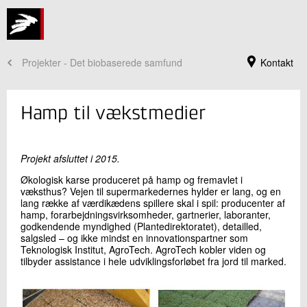
Projekter - Det biobaserede samfund
Kontakt
Hamp til vækstmedier
Projekt afsluttet i 2015.
Økologisk karse produceret på hamp og fremavlet i
væksthus? Vejen til supermarkedernes hylder er lang, og en
lang række af værdikædens spillere skal i spil: producenter af
hamp, forarbejdningsvirksomheder, gartnerier, laboranter,
godkendende myndighed (Plantedirektoratet), detailled,
salgsled – og ikke mindst en innovationspartner som
Teknologisk Institut, AgroTech. AgroTech kobler viden og
Jeg er din kontaktperson
tilbyder assistance i hele udviklingsforløbet fra jord til marked.
Bodil Engberg Pallesen
Seniorspecialist
Bioressourcer