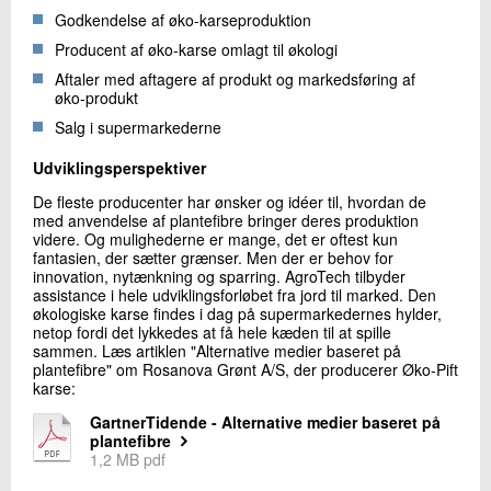
Godkendelse af øko-karseproduktion
Producent af øko-karse omlagt til økologi
Aftaler med aftagere af produkt og markedsføring af
øko-produkt
Salg i supermarkederne
Udviklingsperspektiver
De fleste producenter har ønsker og idéer til, hvordan de
med anvendelse af plantefibre bringer deres produktion
videre. Og mulighederne er mange, det er oftest kun
fantasien, der sætter grænser. Men der er behov for
innovation, nytænkning og sparring. AgroTech tilbyder
assistance i hele udviklingsforløbet fra jord til marked. Den
økologiske karse findes i dag på supermarkedernes hylder,
netop fordi det lykkedes at få hele kæden til at spille
sammen. Læs artiklen "Alternative medier baseret på
plantefibre" om Rosanova Grønt A/S, der producerer Øko-Pift
karse:
GartnerTidende - Alternative medier baseret på
plantefibre
1,2 MB pdf