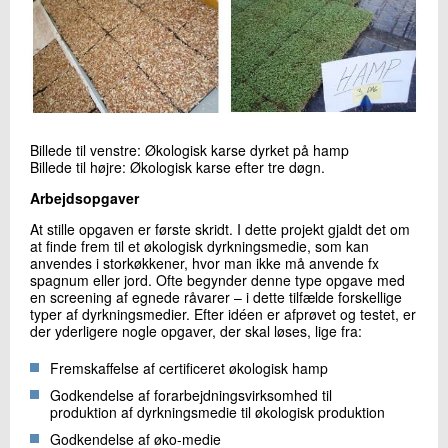
+45 72 20 32 81
Send e-mail
LinkedIn
Skriv til mig
Billede til venstre: Økologisk karse dyrket på hamp
Billede til højre: Økologisk karse efter tre døgn.
Arbejdsopgaver
At stille opgaven er første skridt. I dette projekt gjaldt det om
at finde frem til et økologisk dyrkningsmedie, som kan
anvendes i storkøkkener, hvor man ikke må anvende fx
spagnum eller jord. Ofte begynder denne type opgave med
en screening af egnede råvarer – i dette tilfælde forskellige
typer af dyrkningsmedier. Efter idéen er afprøvet og testet, er
Send
der yderligere nogle opgaver, der skal løses, lige fra:
Fremskaffelse af certificeret økologisk hamp
Godkendelse af forarbejdningsvirksomhed til
produktion af dyrkningsmedie til økologisk produktion
Godkendelse af øko-medie