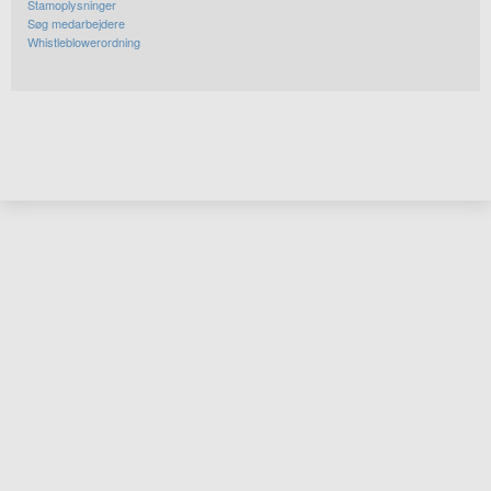
Stamoplysninger
Søg medarbejdere
Whistleblowerordning