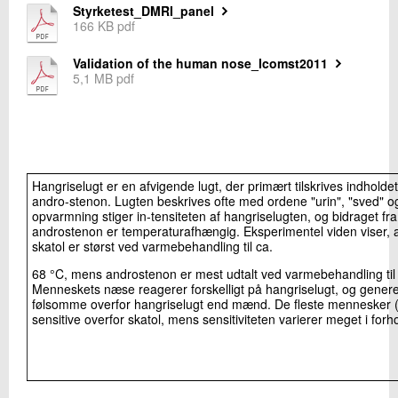
Styrketest_DMRI_panel
+45 72 20 26 67
166 KB pdf
Send e-mail
Validation of the human nose_Icomst2011
5,1 MB pdf
Skriv til mig
Hangriselugt er en afvigende lugt, der primært tilskrives indholdet
andro-stenon. Lugten beskrives ofte med ordene "urin", "sved" o
opvarmning stiger in-tensiteten af hangriselugten, og bidraget fra
androstenon er temperaturafhængig. Eksperimentel viden viser, at
skatol er størst ved varmebehandling til ca.
Send
68 °C, mens androstenon er mest udtalt ved varmebehandling til 
Menneskets næse reagerer forskelligt på hangriselugt, og genere
følsomme overfor hangriselugt end mænd. De fleste mennesker 
sensitive overfor skatol, mens sensitiviteten varierer meget i forh