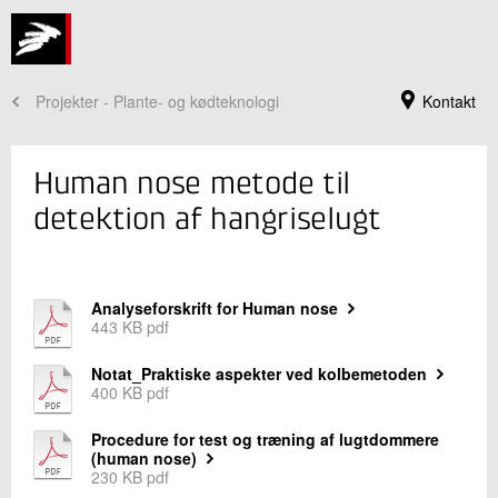
Projekter - Plante- og kødteknologi
Kontakt
Human nose metode til
detektion af hangriselugt
Analyseforskrift for Human nose
443 KB pdf
Notat_Praktiske aspekter ved kolbemetoden
400 KB pdf
Jeg er din kontaktperson
Procedure for test og træning af lugtdommere
Lene Meinert
(human nose)
Centerchef, Ph.D.
230 KB pdf
Fødevaresikkerhed og Kvalitet