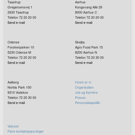
Taastrup
Aarhus
Gregersensvej 1
Kongsvang Allé 29
2630
Taastrup
8000
Aarhus C
Telefon 72 20 20 00
Telefon 72 20 20 00
Send e-mail
Send e-mail
Odense
Skejby
Forskerparken 10
Agro Food Park 15
5230
Odense M
8200
Aarhus N
Telefon 72 20 20 00
Telefon 72 20 30 00
Send e-mail
Send e-mail
Aalborg
Hvem er vi
Norbis Park 100
Organisation
9310
Vodskov
Job og Karriere
Telefon 72 20 30 00
Presse
Send e-mail
Persondatapolitik
Vejviser
Flere kontaktoplysninger