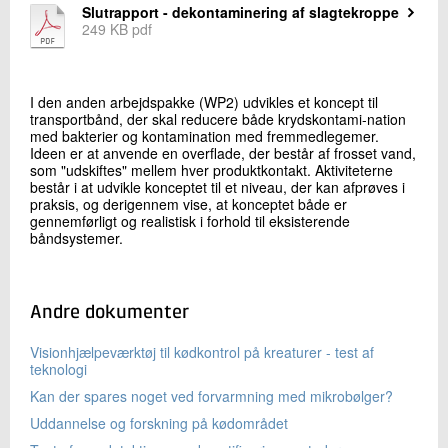
Slutrapport - dekontaminering af slagtekroppe
+45 72 20 26 67
249 KB pdf
Send e-mail
I den anden arbejdspakke (WP2) udvikles et koncept til
Skriv til mig
transportbånd, der skal reducere både krydskontami-nation
med bakterier og kontamination med fremmedlegemer.
Ideen er at anvende en overflade, der består af frosset vand,
som "udskiftes" mellem hver produktkontakt. Aktiviteterne
består i at udvikle konceptet til et niveau, der kan afprøves i
praksis, og derigennem vise, at konceptet både er
gennemførligt og realistisk i forhold til eksisterende
båndsystemer.
Send
Andre dokumenter
Visionhjælpeværktøj til kødkontrol på kreaturer - test af
teknologi
Kan der spares noget ved forvarmning med mikrobølger?
Uddannelse og forskning på kødområdet