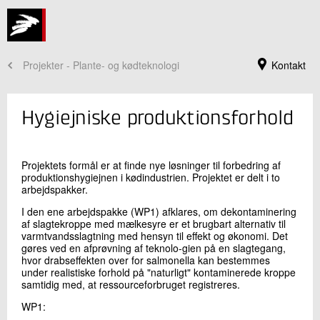
Projekter - Plante- og kødteknologi
Kontakt
Hygiejniske produktionsforhold
Projektets formål er at finde nye løsninger til forbedring af
produktionshygiejnen i kødindustrien. Projektet er delt i to
arbejdspakker.
I den ene arbejdspakke (WP1) afklares, om dekontaminering
af slagtekroppe med mælkesyre er et brugbart alternativ til
varmtvandsslagtning med hensyn til effekt og økonomi. Det
gøres ved en afprøvning af teknolo-gien på en slagtegang,
hvor drabseffekten over for salmonella kan bestemmes
Jeg er din kontaktperson
under realistiske forhold på "naturligt" kontaminerede kroppe
samtidig med, at ressourceforbruget registreres.
Lene Meinert
Centerchef, Ph.D.
WP1:
Fødevaresikkerhed og Kvalitet