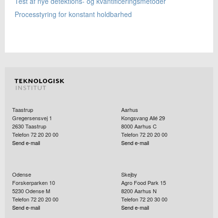
Test af nye detektions- og kvantificeringsmetoder
Processtyring for konstant holdbarhed
Taastrup
Aarhus
Gregersensvej 1
Kongsvang Allé 29
2630
Taastrup
8000
Aarhus C
Telefon 72 20 20 00
Telefon 72 20 20 00
Send e-mail
Send e-mail
Odense
Skejby
Forskerparken 10
Agro Food Park 15
5230
Odense M
8200
Aarhus N
Telefon 72 20 20 00
Telefon 72 20 30 00
Send e-mail
Send e-mail