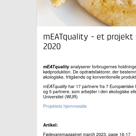
mEATquality - et projekt
2020
mEATquality
analyserer forbrugernes holdninge
kødproduktion. De opdrætsfaktorer, der bestemm
økologiske, fritgående og konventionelle produk
mEATquality
har 17 partnere fra 7 Europæriske 
og 5 partnere, som arbejder i den økologiske e
Universitet (WUR)
Projektets hjemmeside
Artikel:
Fødevaremagasinet march 2023, page 16-17