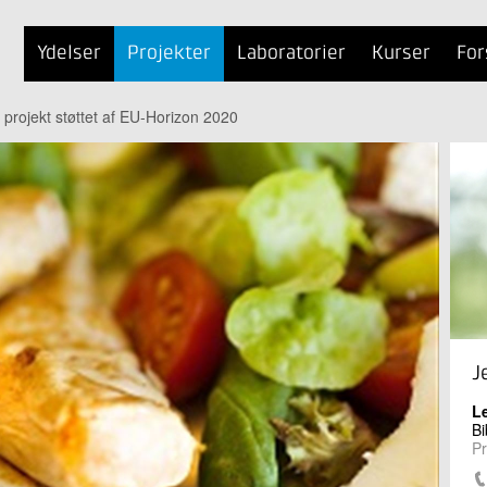
Ydelser
Projekter
Laboratorier
Kurser
For
 projekt støttet af EU-Horizon 2020
J
L
Bi
Pr