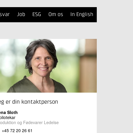
svar
Job
ESG
Om os
In English
eg er din kontaktperson
ena Sloth
bliotekar
oduktion og Fødevarer Ledelse
+45 72 20 26 61