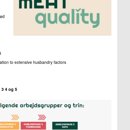
kød
3
ation to extensive husbandry factors
 3 4 og 5