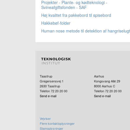
Projekter - Plante- og kødteknologi -
Svineafgiftsfonden - SAF
Høj kvalitet fra pakkebord til spisebord
Hakkebøf-folder
Human nose metode til detektion af hangriselug
Taastrup
Aarhus
Gregersensvej 1
Kongsvang Allé 29
2630
Taastrup
8000
Aarhus C
Telefon 72 20 20 00
Telefon 72 20 20 00
Send e-mail
Send e-mail
Vejviser
Flere kontaktoplysninger
Stamoplysninger