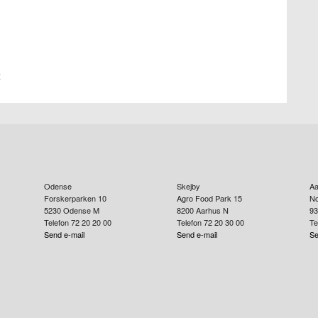
t
Odense
Skejby
Aa
Forskerparken 10
Agro Food Park 15
No
5230
Odense M
8200
Aarhus N
93
Telefon 72 20 20 00
Telefon 72 20 30 00
Te
Send e-mail
Send e-mail
Se