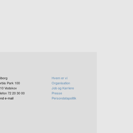
lborg
Hvem er vi
rbis Park 100
Organisation
10
Vodskov
Job og Karriere
lefon 72 20 30 00
Presse
nd e-mail
Persondatapolitik