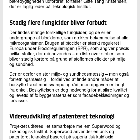
bæredygtigheden udfordret, fortæller Gitte Tang Kristensen,
der er faglig leder på Teknologisk Institut.
Stadig flere fungicider bliver forbudt
Der findes mange forskellige fungicider, og de er en
undergruppe af biociderne, som dækker bekæmpelse af alle
mikroorganismer. Brugen af biocider er stærkt reguleret i
Europa under Biocidreguleringen (BPR), som angiver præcis
hvilke stoffer, der må anvendes – en liste over stoffer, som
bliver stadig kortere på grund af stoffernes effekter på miljø
og sundhed.
Der er derfor en stor miljø- og sundhedsmæssig – men også
forretningsmæssig – fordel ved at finde andre måder at
beskytte træet mod svampe og råd, men opgaven er langt
fra enkel. Beskyttelsen er dog nødvendig for at sikre kvalitet
og levetid af fx byggematerialer som facadebeklædninger og
terrasser.
Videreudvikling af patenteret teknologi
Projektet udføres i et samarbejde mellem Superwood og
Teknologisk Institut. Superwood anvender en unik og
patenteret teknologi baseret på superkritisk kuldioxid