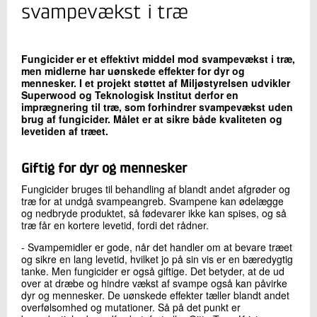
+45 72 20 19 27
svampevækst i træ
Send e-mail
Fungicider er et effektivt middel mod svampevækst i træ,
men midlerne har uønskede effekter for dyr og
Skriv til mig
mennesker. I et projekt støttet af Miljøstyrelsen udvikler
Superwood og Teknologisk Institut derfor en
imprægnering til træ, som forhindrer svampevækst uden
brug af fungicider. Målet er at sikre både kvaliteten og
levetiden af træet.
Giftig for dyr og mennesker
Fungicider bruges til behandling af blandt andet afgrøder og
træ for at undgå svampeangreb. Svampene kan ødelægge
og nedbryde produktet, så fødevarer ikke kan spises, og så
Send
træ får en kortere levetid, fordi det rådner.
- Svampemidler er gode, når det handler om at bevare træet
og sikre en lang levetid, hvilket jo på sin vis er en bæredygtig
tanke. Men fungicider er også giftige. Det betyder, at de ud
over at dræbe og hindre vækst af svampe også kan påvirke
dyr og mennesker. De uønskede effekter tæller blandt andet
overfølsomhed og mutationer. Så på det punkt er