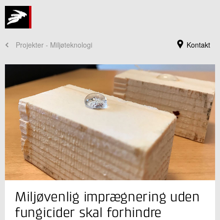
Projekter - Miljøteknologi
Kontakt
Jeg er din kontaktperson
Miljøvenlig imprægnering uden
Lars Haahr Jepsen
Projektchef, ph.d.
fungicider skal forhindre
Cirkulære Ressourcer