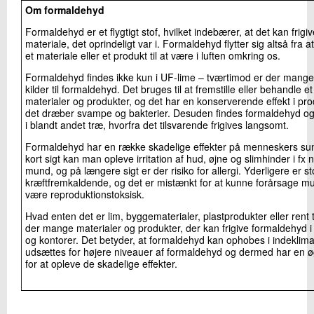
Om formaldehyd
Formaldehyd er et flygtigt stof, hvilket indebærer, at det kan frigiv
materiale, det oprindeligt var i. Formaldehyd flytter sig altså fra a
et materiale eller et produkt til at være i luften omkring os.
Formaldehyd findes ikke kun i UF-lime – tværtimod er der mang
kilder til formaldehyd. Det bruges til at fremstille eller behandle et
materialer og produkter, og det har en konserverende effekt i pro
det dræber svampe og bakterier. Desuden findes formaldehyd ogs
i blandt andet træ, hvorfra det tilsvarende frigives langsomt.
Formaldehyd har en række skadelige effekter på menneskers su
kort sigt kan man opleve irritation af hud, øjne og slimhinder i fx
mund, og på længere sigt er der risiko for allergi. Yderligere er st
kræftfremkaldende, og det er mistænkt for at kunne forårsage mu
være reproduktionstoksisk.
Hvad enten det er lim, byggematerialer, plastprodukter eller rent 
der mange materialer og produkter, der kan frigive formaldehyd 
og kontorer. Det betyder, at formaldehyd kan ophobes i indeklimae
udsættes for højere niveauer af formaldehyd og dermed har en øg
for at opleve de skadelige effekter.