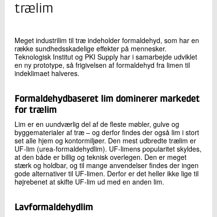
+45 72 20 16 33
trælim
Send e-mail
Meget industrilim til træ indeholder formaldehyd, som har en
række sundhedsskadelige effekter på mennesker.
Skriv til mig
Teknologisk Institut og PKI Supply har i samarbejde udviklet
en ny prototype, så frigivelsen af formaldehyd fra limen til
indeklimaet halveres.
Formaldehydbaseret lim dominerer markedet
for trælim
Lim er en uundværlig del af de fleste møbler, gulve og
byggematerialer af træ – og derfor findes der også lim i stort
set alle hjem og kontormiljøer. Den mest udbredte trælim er
Send
UF-lim (urea-formaldehydlim). UF-limens popularitet skyldes,
at den både er billig og teknisk overlegen. Den er meget
stærk og holdbar, og til mange anvendelser findes der ingen
gode alternativer til UF-limen. Derfor er det heller ikke lige til
højrebenet at skifte UF-lim ud med en anden lim.
Lavformaldehydlim