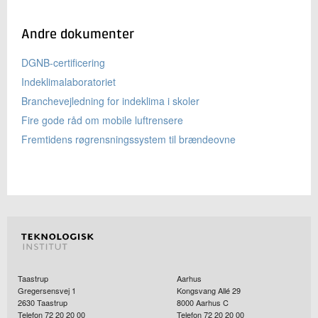
Andre dokumenter
DGNB-certificering
Indeklimalaboratoriet
Branchevejledning for indeklima i skoler
Fire gode råd om mobile luftrensere
Fremtidens røgrensningssystem til brændeovne
Taastrup
Aarhus
Gregersensvej 1
Kongsvang Allé 29
2630
Taastrup
8000
Aarhus C
Telefon 72 20 20 00
Telefon 72 20 20 00