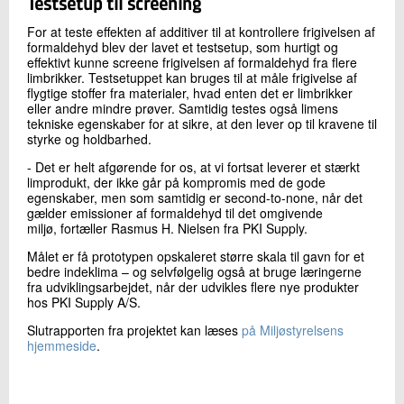
Testsetup til screening
For at teste effekten af additiver til at kontrollere frigivelsen af
formaldehyd blev der lavet et testsetup, som hurtigt og
effektivt kunne screene frigivelsen af formaldehyd fra flere
limbrikker. Testsetuppet kan bruges til at måle frigivelse af
flygtige stoffer fra materialer, hvad enten det er limbrikker
eller andre mindre prøver. Samtidig testes også limens
tekniske egenskaber for at sikre, at den lever op til kravene til
styrke og holdbarhed.
- Det er helt afgørende for os, at vi fortsat leverer et stærkt
limprodukt, der ikke går på kompromis med de gode
egenskaber, men som samtidig er second-to-none, når det
gælder emissioner af formaldehyd til det omgivende
miljø, fortæller Rasmus H. Nielsen fra PKI Supply.
Målet er få prototypen opskaleret større skala til gavn for et
bedre indeklima – og selvfølgelig også at bruge læringerne
fra udviklingsarbejdet, når der udvikles flere nye produkter
hos PKI Supply A/S.
Slutrapporten fra projektet kan læses
på Miljøstyrelsens
hjemmeside
.