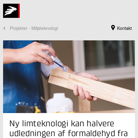
Projekter - Miljøteknologi
Kontakt
Jeg er din kontaktperson
Ny limteknologi kan halvere
Andreas Sommerfeldt
Seniorspecialist, ph.d.
udledningen af formaldehyd fra
Cirkulære Ressourcer