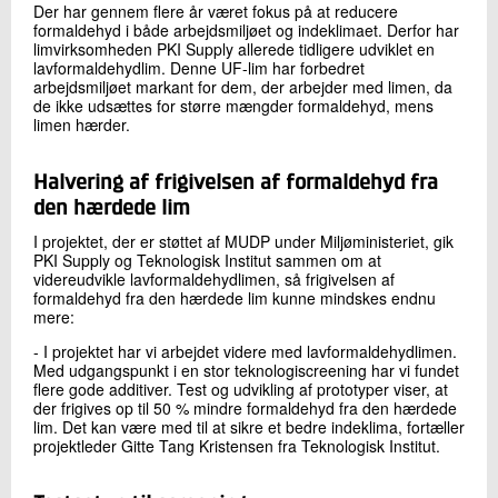
Der har gennem flere år været fokus på at reducere
formaldehyd i både arbejdsmiljøet og indeklimaet. Derfor har
limvirksomheden PKI Supply allerede tidligere udviklet en
lavformaldehydlim. Denne UF-lim har forbedret
arbejdsmiljøet markant for dem, der arbejder med limen, da
de ikke udsættes for større mængder formaldehyd, mens
limen hærder.
Halvering af frigivelsen af formaldehyd fra
den hærdede lim
I projektet, der er støttet af MUDP under Miljøministeriet, gik
PKI Supply og Teknologisk Institut sammen om at
videreudvikle lavformaldehydlimen, så frigivelsen af
formaldehyd fra den hærdede lim kunne mindskes endnu
mere:
- I projektet har vi arbejdet videre med lavformaldehydlimen.
Med udgangspunkt i en stor teknologiscreening har vi fundet
flere gode additiver. Test og udvikling af prototyper viser, at
der frigives op til 50 % mindre formaldehyd fra den hærdede
lim. Det kan være med til at sikre et bedre indeklima, fortæller
projektleder Gitte Tang Kristensen fra Teknologisk Institut.