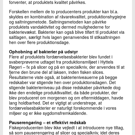
forventer, at produktets kvalitet påvirkes.
Forskellen mellem de to producenters produkter kan bl.a.
skyldes en kombination af råvarekvalitet, produktionshygiejne
og saltningsmetode. Saltningsmetoden kan påvirke
produktets vandaktivitet og dermed mulighederne for
bakterievækst. Bakterier kan også blive tilført til produktet via
saltlagen, særligt hvis lagen genanvendes til stiksaltningen
hen over flere produktionsdage.
Ophobning af bakterier på udstyr
Flere af produktets fordærvelsesbakterier blev fundet i
svaberprøverne udtaget fra produktionsmiljøet i Hyttels
Røgeri – fx på slicer og på en specialkniv, der anvendes til at
fjerne den brune del af laksen, inden fisken slices.
Resultaterne viste også, at bakterieniveauerne på begge
redskaber var stigende hen over produktionsdagen. Det
stigende bakterieniveau på disse redskaber påvirkede dog
ikke den endelige produktkvalitet, da både produkter, der
blev produceret om morgenen og om eftermiddagen, havde
lang holdbarhed. Det er vigtigt at understrege, at
fordærvelsesbakterier er naturligt forekommende i vores
miljøer og er ikke sygdomsfremkaldende.
Pauserengøring – et effektivt redskab
Fiskeproducenten blev ikke vejledt i at introducere nye tiltag,
så som pauserengøring af slicer og specialkniv, idet deres