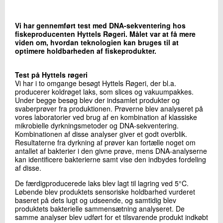
+45 72 20 13 42
Send e-mail
Vi har gennemført test med DNA-sekventering hos
fiskeproducenten Hyttels Røgeri. Målet var at få mere
viden om, hvordan teknologien kan bruges til at
optimere holdbarheden af fiskeprodukter.
Skriv til mig
Test på Hyttels røgeri
Vi har i to omgange besøgt Hyttels Røgeri, der bl.a.
producerer koldrøget laks, som slices og vakuumpakkes.
Under begge besøg blev der indsamlet produkter og
svaberprøver fra produktionen. Prøverne blev analyseret på
vores laboratorier ved brug af en kombination af klassiske
mikrobielle dyrkningsmetoder og DNA-sekventering.
Kombinationen af disse analyser giver et godt overblik.
Resultaterne fra dyrkning af prøver kan fortælle noget om
Send
antallet af bakterier i den givne prøve, mens DNA-analyserne
kan identificere bakterierne samt vise den indbydes fordeling
af disse.
De færdigproducerede laks blev lagt til lagring ved 5°C.
Løbende blev produktets sensoriske holdbarhed vurderet
baseret på dets lugt og udseende, og samtidig blev
produktets bakterielle sammensætning analyseret. De
samme analyser blev udført for et tilsvarende produkt indkøbt