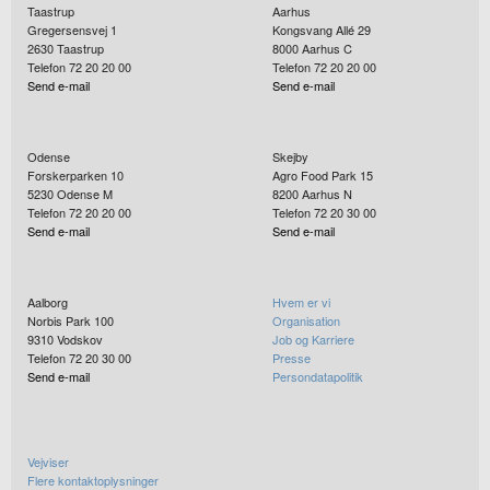
Taastrup
Aarhus
Gregersensvej 1
Kongsvang Allé 29
2630
Taastrup
8000
Aarhus C
Telefon 72 20 20 00
Telefon 72 20 20 00
Send e-mail
Send e-mail
Odense
Skejby
Forskerparken 10
Agro Food Park 15
5230
Odense M
8200
Aarhus N
Telefon 72 20 20 00
Telefon 72 20 30 00
Send e-mail
Send e-mail
Aalborg
Hvem er vi
Norbis Park 100
Organisation
9310
Vodskov
Job og Karriere
Telefon 72 20 30 00
Presse
Send e-mail
Persondatapolitik
Vejviser
Flere kontaktoplysninger