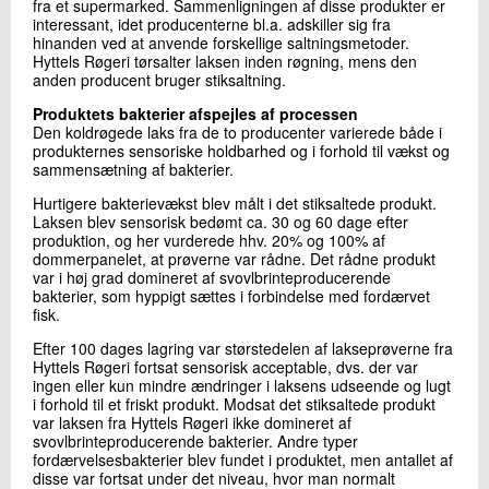
fra et supermarked. Sammenligningen af disse produkter er
interessant, idet producenterne bl.a. adskiller sig fra
hinanden ved at anvende forskellige saltningsmetoder.
Hyttels Røgeri tørsalter laksen inden røgning, mens den
anden producent bruger stiksaltning.
Produktets bakterier afspejles af processen
Den koldrøgede laks fra de to producenter varierede både i
produkternes sensoriske holdbarhed og i forhold til vækst og
sammensætning af bakterier.
Hurtigere bakterievækst blev målt i det stiksaltede produkt.
Laksen blev sensorisk bedømt ca. 30 og 60 dage efter
produktion, og her vurderede hhv. 20% og 100% af
dommerpanelet, at prøverne var rådne. Det rådne produkt
var i høj grad domineret af svovlbrinteproducerende
bakterier, som hyppigt sættes i forbindelse med fordærvet
fisk.
Efter 100 dages lagring var størstedelen af lakseprøverne fra
Hyttels Røgeri fortsat sensorisk acceptable, dvs. der var
ingen eller kun mindre ændringer i laksens udseende og lugt
i forhold til et friskt produkt. Modsat det stiksaltede produkt
var laksen fra Hyttels Røgeri ikke domineret af
svovlbrinteproducerende bakterier. Andre typer
fordærvelsesbakterier blev fundet i produktet, men antallet af
disse var fortsat under det niveau, hvor man normalt