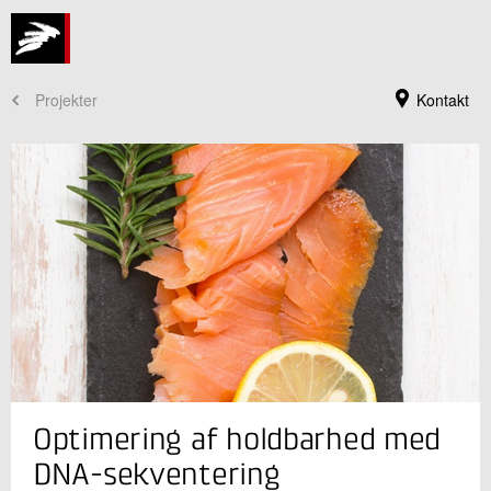
Projekter
Kontakt
Jeg er din kontaktperson
Optimering af holdbarhed med
Birgit Groth Storgaard
Seniorkonsulent
DNA-sekventering
Fødevaresikkerhed og Kvalitet