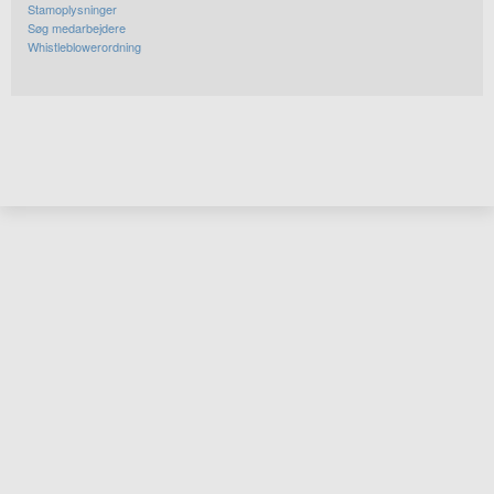
Stamoplysninger
Søg medarbejdere
Whistleblowerordning