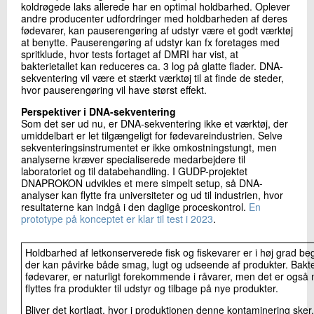
koldrøgede laks allerede har en optimal holdbarhed. Oplever
andre producenter udfordringer med holdbarheden af deres
fødevarer, kan pauserengøring af udstyr være et godt værktøj
at benytte. Pauserengøring af udstyr kan fx foretages med
spritklude, hvor tests fortaget af DMRI har vist, at
bakterietallet kan reduceres ca. 3 log på glatte flader. DNA-
sekventering vil være et stærkt værktøj til at finde de steder,
hvor pauserengøring vil have størst effekt.
Perspektiver i DNA-sekventering
Som det ser ud nu, er DNA-sekventering ikke et værktøj, der
umiddelbart er let tilgængeligt for fødevareindustrien. Selve
sekventeringsinstrumentet er ikke omkostningstungt, men
analyserne kræver specialiserede medarbejdere til
laboratoriet og til databehandling. I GUDP-projektet
DNAPROKON udvikles et mere simpelt setup, så DNA-
analyser kan flytte fra universiteter og ud til industrien, hvor
resultaterne kan indgå i den daglige proceskontrol.
En
prototype på konceptet er klar til test i 2023
.
Holdbarhed af letkonserverede fisk og fiskevarer er i høj grad b
der kan påvirke både smag, lugt og udseende af produkter. Bakte
fødevarer, er naturligt forekommende i råvarer, men det er også m
flyttes fra produkter til udstyr og tilbage på nye produkter.
Bliver det kortlagt, hvor i produktionen denne kontaminering ske