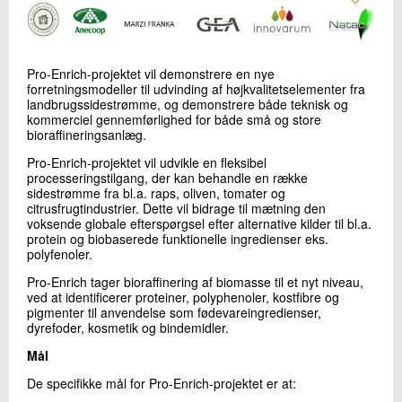
+45 72 20 16 02
Send e-mail
LinkedIn
Pro-Enrich-projektet vil demonstrere en nye
forretningsmodeller til udvinding af højkvalitetselementer fra
landbrugssidestrømme, og demonstrere både teknisk og
Skriv til mig
kommerciel gennemførlighed for både små og store
bioraffineringsanlæg.
Pro-Enrich-projektet vil udvikle en fleksibel
processeringstilgang, der kan behandle en række
sidestrømme fra bl.a. raps, oliven, tomater og
citrusfrugtindustrier. Dette vil bidrage til mætning den
voksende globale efterspørgsel efter alternative kilder til bl.a.
protein og biobaserede funktionelle ingredienser eks.
polyfenoler.
Pro-Enrich tager bioraffinering af biomasse til et nyt niveau,
Send
ved at identificerer proteiner, polyphenoler, kostfibre og
pigmenter til anvendelse som fødevareingredienser,
dyrefoder, kosmetik og bindemidler.
Mål
De specifikke mål for Pro-Enrich-projektet er at: