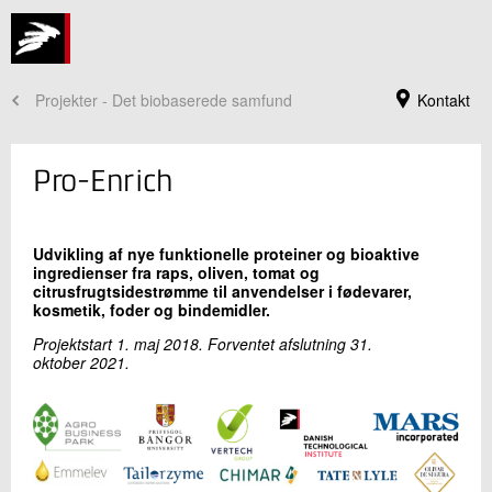
Projekter - Det biobaserede samfund
Kontakt
Pro-Enrich
Udvikling af nye funktionelle proteiner og bioaktive
ingredienser fra raps, oliven, tomat og
citrusfrugtsidestrømme til anvendelser i fødevarer,
kosmetik, foder og bindemidler.
Projektstart 1. maj 2018. Forventet afslutning 31.
oktober 2021.
Jeg er din kontaktperson
Anne Christine Steenkjær Hastrup
Souschef
Bioressourcer