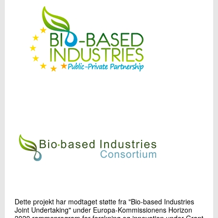
Dette projekt har modtaget støtte fra "Bio-based Industries
Joint Undertaking" under Europa-Kommissionens Horizon
2020 rammeprogram for forskning og innovation under Grant