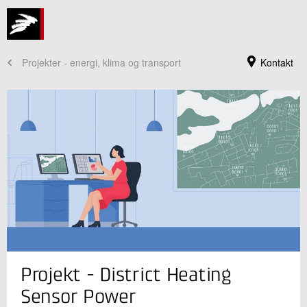
Projekter - energi, klima og transport
Kontakt
Jeg er din kontaktperson
Projekt - District Heating
Christina Kjær Langeland
Sektionsleder
Sensor Power
Installation og Kalibrering