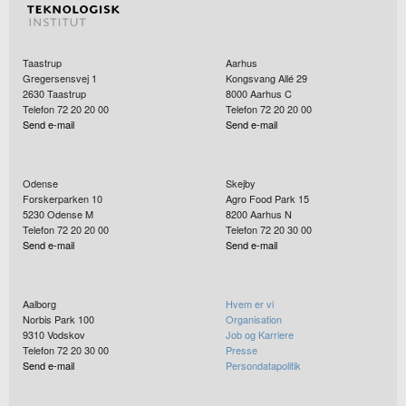
Taastrup
Aarhus
Gregersensvej 1
Kongsvang Allé 29
2630
Taastrup
8000
Aarhus C
Telefon 72 20 20 00
Telefon 72 20 20 00
Send e-mail
Send e-mail
Odense
Skejby
Forskerparken 10
Agro Food Park 15
5230
Odense M
8200
Aarhus N
Telefon 72 20 20 00
Telefon 72 20 30 00
Send e-mail
Send e-mail
Aalborg
Hvem er vi
Norbis Park 100
Organisation
9310
Vodskov
Job og Karriere
Telefon 72 20 30 00
Presse
Send e-mail
Persondatapolitik