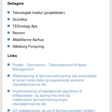
Deltagere
Teknologisk Institut (projektleder)
Grundfos
TEGnology Aps
Remoni
AffaldVarme Aarhus
Silkeborg Forsyning.
Links
Projekt - Fjernvarme - Tilstandskontrol til Asset
Management
Effektivisering af fjernvarmeforsyning ved anvendelse
af smart meter-data og supplerende sensorer
(danskfjernvarme.dk)
Implementering af selvlærende algoritmer til
driftsanalyse- og styring hos små og
mellemstore fjernvarmeforsyninger
(danskfjernvarme.dk)
IoT-måleløsninger på vej til fjernvarmenettet (artikel i