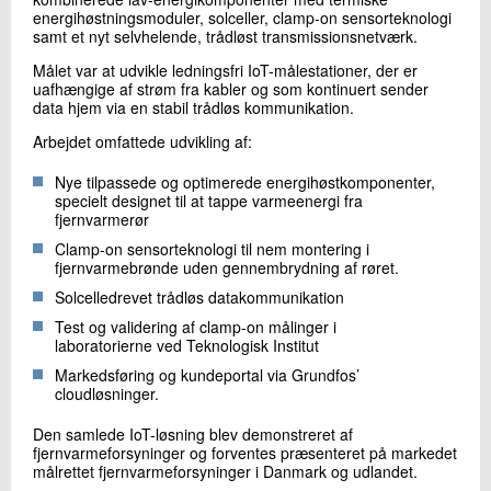
energihøstningsmoduler, solceller, clamp-on sensorteknologi
samt et nyt selvhelende, trådløst transmissionsnetværk.
Målet var at udvikle ledningsfri IoT-målestationer, der er
uafhængige af strøm fra kabler og som kontinuert sender
data hjem via en stabil trådløs kommunikation.
Arbejdet omfattede udvikling af:
Nye tilpassede og optimerede energihøstkomponenter,
specielt designet til at tappe varmeenergi fra
fjernvarmerør
Clamp-on sensorteknologi til nem montering i
fjernvarmebrønde uden gennembrydning af røret.
Solcelledrevet trådløs datakommunikation
Test og validering af clamp-on målinger i
laboratorierne ved Teknologisk Institut
Markedsføring og kundeportal via Grundfos’
cloudløsninger.
Den samlede IoT-løsning blev demonstreret af
fjernvarmeforsyninger og forventes præsenteret på markedet
målrettet fjernvarmeforsyninger i Danmark og udlandet.