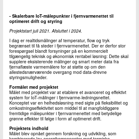
+45 72 20 27 89
Send e-mail
- Skalerbare IoT-målepunkter i fjernvarmenettet til
optimeret drift og styring
Projektstart juli 2021. Afsluttet i 2024.
Skriv til mig
I dag er realtidsmålinger af temperatur, flow og tryk
begrænset til få steder i fjernvarmenettet. Der er derfor stor
forespørgsel blandt forsyninger på en kommercielt
tilgængelig teknisk og økonomisk rentabel løsning: Dette skal
supplere eksisterende målinger og smart meter data fra
fjernaflæste varmemålere for at støtte op om den
allestedsnærværende overgang mod data-drevne
styringsmuligheder.
Formålet med projektet
Målet med projektet var at etablere et avanceret og effektivt
Send
system for IoT-målinger i fjernvarme-ledningsnettet.
Konceptet var en helhedsløsning med sigte på fleksibilitet og
omkostningseffektivitet som middel til at mangfoldiggøre
fremtidige målepunkter i fjernvarmenettet med betydelige
grønne effekter til følge i form af optimeret drift.
Projektets indhold
Målet blev opnået gennem forskning og udvikling, som
kombinerede lav-energikomponenter med termiske