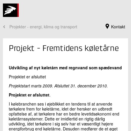
Projekter - energi, klima og transport
Kontakt
Projekt - Fremtidens køletårne
Udvikling af nyt køletårn med regnvand som spædevand
Projektet er afsluttet
Projektstart marts 2009. Afsluttet 31. december 2010.
Projektet er afsluttet
.
I kølebranchen ses i øjeblikket en tendens til at anvende
Jeg er din kontaktperson
tørkølere frem for køletårne, idet der hersker en udbredt
opfattelse af, at tørkølere har en bedre levetidsøkonomi end
Jannie Guldmann Würtz
køletårnssystemer. Dette er imidlertid en rigtig dårlig
Seniorkommunikationskonsulent
udvikling, idet tørkølere i sig selv har et væsentligt højere
Køle- og Varmepumpeteknik
energiforbrug end køletårne. Desuden medfører de et øget