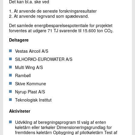
Det kan bl.a. ske ved
1. At anvende de seneste forskningsresultater
2. At anvende regnvand som spædevand.
Det samlede energibesparelsespotentiale for projektet
forventes at udgøre 71 TJ svarende til 15.600 ton CO
.
2
Deltagere
Vestas Aircoil A/S
SILHORKO-EUROWATER A/S
Multi Wing A/S
Rambøll
Skive Kommune
Nyrup Plast A/S
Teknologisk Institut
Aktiviteter
Udvikling af beregningsprogram til valg af enten
køletårn eller tørkøler Dimensioneringsgrundlag for
fremtidens køletårn Opbygning af pilotkøletårn Test af