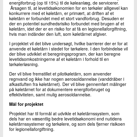
energiforbrug (op til 15%) til de køleanlæg, de servicerer.
+45 72 20 11 82
Årsagen til, at levetidsøkonomien for en tørkøler alligevel kan
Send e-mail
konkurrere med et køletårn, er primært, at driften af et
køletårn er forbundet med et stort vandforbrug. Desuden er
der en potentiel sundhedsrisiko forbundet med brugen af et
køletårn, idet der er en risiko for at få en legionellaforgiftning,
Skriv til mig
hvis man indånder den luft, som køletårnet afgiver.
I projektet vil det blive undersøgt, hvilke barrierer der er for at
anvende et køletårn i stedet for tørkølere. I den forbindelse vil
der blive udviklet et beregningsprogram, der kan beregne
levetidsomkostningerne af et køletårn i forhold til en
tørkølerløsning.
Der vil blive fremstillet et pilotkøletårn, som anvender
regnvand og ikke har nogen aerosoldannelse (vanddråber i
afkastluften fra køletårnet). Der vil blive gennemført målinger
på køletårnet for at dokumentere energiforbruget og
Send
effektiviteten, samt mulig aerosoldannelse.
Mål for projektet
Projektet har til formål at udvikle et køletårnssystem, som
dels har en væsentlig bedre levetidsøkonomi end nutidens
køletårnssystemer og tørkølere, og som dels fjerner risikoen
for legionellaforgiftning.