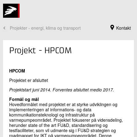
Projekter - energi, klima og transport
Kontakt
Projekt - HPCOM
HPCOM
Projektet er afsluttet
Projektstart juni 2014. Forventes afsluttet medio 2017.
Formål og mål
Hovedformålet med projektet er at styrke udviklingen og
implementeringen af informations- og data
Jeg er din kontaktperson
kommunikationsteknologi og infrastruktur på
varmepumpeområdet. Projektet fokuserer på vidensdeling,
Claus Schøn Poulsen
herunder state of the art FU&D, standardisering og
Centerchef
testfaciliteter, som vil udmønte sig i FU&D strategien og
Køle- og Varmepumpeteknik
roadmappet for IKT på varmepumpeområdet. Denne