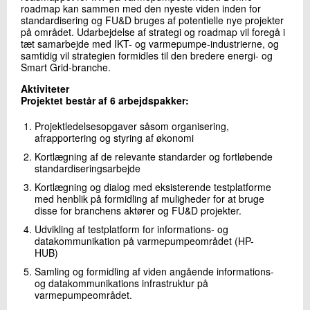
roadmap kan sammen med den nyeste viden inden for
+45 72 20 25 14
standardisering og FU&D bruges af potentielle nye projekter
Send e-mail
på området. Udarbejdelse af strategi og roadmap vil foregå i
tæt samarbejde med IKT- og varmepumpe-industrierne, og
samtidig vil strategien formidles til den bredere energi- og
Smart Grid-branche.
Skriv til mig
Aktiviteter
Projektet består af 6 arbejdspakker:
Projektledelsesopgaver såsom organisering,
afrapportering og styring af økonomi
Kortlægning af de relevante standarder og fortløbende
standardiseringsarbejde
Kortlægning og dialog med eksisterende testplatforme
med henblik på formidling af muligheder for at bruge
Send
disse for branchens aktører og FU&D projekter.
Udvikling af testplatform for informations- og
datakommunikation på varmepumpeområdet (HP-
HUB)
Samling og formidling af viden angående informations-
og datakommunikations infrastruktur på
varmepumpeområdet.