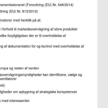
og transmissionsnet (Forordning (EU) Nr. 548/2014)
dning (EU) Nr. 813/2013)
rmatorer med henblik på at:
 forhold til markedsovervågning af store produkter
lke forpligtigelser der er til overholdelse af
ing af dokumentation for og kontrol med overholdelse af
Europa og resten af verden
edsovervågningsmyndigheder kan identificere, vælge og
ventilatorer
est)
heder om opbygning af strategiske kompetencer
ps med interessenter.