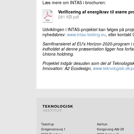
Læs mere om INTAS i brochuren:
Verificering af energikrav til større p
281 KB pdf
Udviklingen i INTAS-projektet kan følges på proj
nyhedsbrev:
www.intas-testing.eu
, eller kontakt
Samfinansieret af EU's
Horizon 2020-program i m
indholdet af denne præsentation ligger hos forf
Unions holdning.
Projektet indgår desuden som del af Teknologisk 
Innovation: A2 Ecodesign,
www.teknologisk.dk/p
Taastrup
Aarhus
Gregersensvej 1
Kongsvang Allé 29
2630
Taastrup
8000
Aarhus C