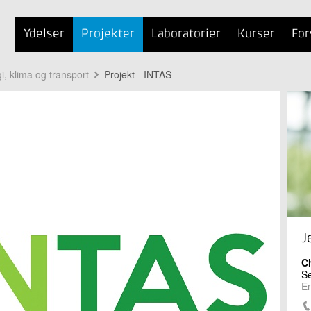
Ydelser
Projekter
Laboratorier
Kurser
For
i, klima og transport
Projekt - INTAS
J
C
Se
En