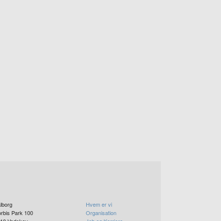
lborg
Hvem er vi
rbis Park 100
Organisation
10
Vodskov
Job og Karriere