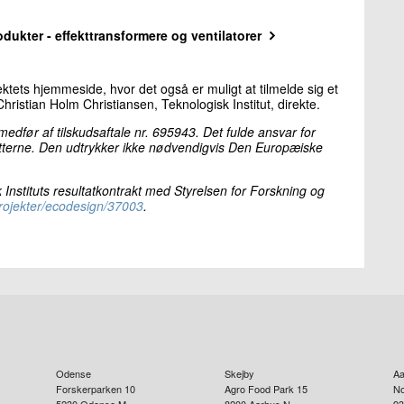
rodukter - effekttransformere og ventilatorer
ektets hjemmeside, hvor det også er muligt at tilmelde sig et
 Christian Holm Christiansen, Teknologisk Institut, direkte.
edfør af tilskudsaftale nr. 695943.
Det fulde ansvar for
atterne. Den udtrykker ikke nødvendigvis Den Europæiske
Instituts resultatkontrakt med Styrelsen for Forskning og
rojekter/ecodesign/37003
.
Odense
Skejby
Aa
Forskerparken 10
Agro Food Park 15
No
5230
Odense M
8200
Aarhus N
93