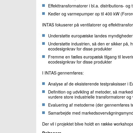
Effekttransformatorer i bl.a. distributions- 
Kedler og varmepumper op til 400 kW (Foror
INTAS fokuserer på ventilatorer og effekttransfo
Understøtte europæiske landes myndigheder i
Understøtte industrien, så den er sikker på, hvi
ecodesignkrav for disse produkter
Fremme en fælles europæisk tilgang til lever
ecodesignkrav for disse produkter
I INTAS gennemføres:
Analyse af de eksisterende testpraksisser i 
Definition og udvikling af metoder, så mark
vurdere store industrielle transformatorer og 
Evaluering af metoderne (der gennemføres t
Samarbejde med markedsovervågningsmyndig
Der vil i projektet blive holdt en række worksho
Deltagere