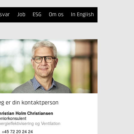
svar
Job
ESG
Om os
In English
eg er din kontaktperson
hristian Holm Christiansen
niorkonsulent
ergieffektivisering og Ventilation
+45 72 20 24 24