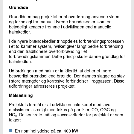
+45 72 20 13 11
Grundidé
Send e-mail
Grundideen bag projektet er at overføre og anvende viden
og teknologi fra manuelt fyrede brændekedler, som er
betydeligt længere fremme i udviklingen end manuelle
halmkedler.
Skriv til mig
I de nyere brændekedler trinopdeles forbrændingsprocessen
i et to-kammer system, hvilket giver langt bedre forbrænding
end den traditionelle overforbrænding i ét
forbrændingskammer. Dette princip skulle danne grundlag for
halmkedlen.
Udfordringen med halm er imidlertid, at det er et mere
besværligt brændsel end brænde. Der dannes slagge og støv
i store mængder og korrosive forbindelser i røggassen. Disse
udfordringer adresseres i projektet.
Send
Målsætning
Projektets formål er at udvikle en halmkedel med lave
emissioner - særligt med fokus på partikler, CO, OGC og
NO
. De konkrete mål og succeskriterier for projektet er som
x
følger:
En nominel ydelse på ca. 400 kW