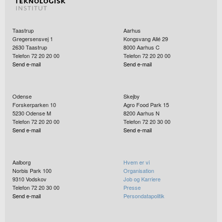
Taastrup
Aarhus
Gregersensvej 1
Kongsvang Allé 29
2630
Taastrup
8000
Aarhus C
Telefon 72 20 20 00
Telefon 72 20 20 00
Send e-mail
Send e-mail
Odense
Skejby
Forskerparken 10
Agro Food Park 15
5230
Odense M
8200
Aarhus N
Telefon 72 20 20 00
Telefon 72 20 30 00
Send e-mail
Send e-mail
Aalborg
Hvem er vi
Norbis Park 100
Organisation
9310
Vodskov
Job og Karriere
Telefon 72 20 30 00
Presse
Send e-mail
Persondatapolitik