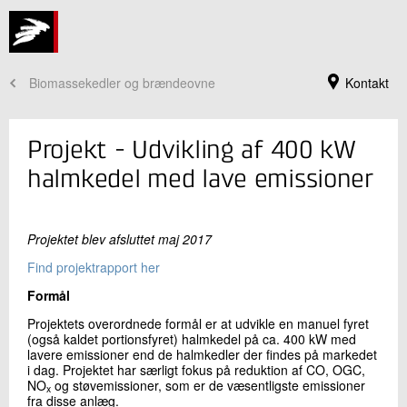
Biomassekedler og brændeovne
Kontakt
Projekt - Udvikling af 400 kW
halmkedel med lave emissioner
Projektet blev afsluttet maj 2017
Find projektrapport her
Formål
Projektets overordnede formål er at udvikle en manuel fyret
Jeg er din kontaktperson
(også kaldet portionsfyret) halmkedel på ca. 400 kW med
lavere emissioner end de halmkedler der findes på markedet
Torben Nørgaard Jensen
i dag. Projektet har særligt fokus på reduktion af CO, OGC,
Seniorspecialist
NO
og støvemissioner, som er de væsentligste emissioner
x
Grønne Energisystemer
fra disse anlæg.