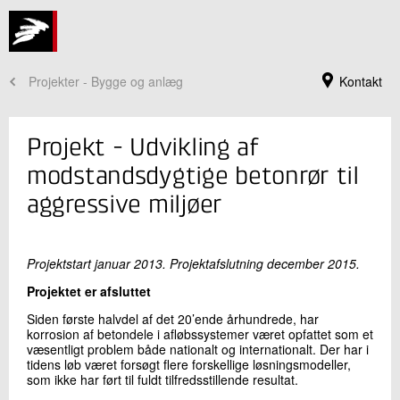
Projekter - Bygge og anlæg
Kontakt
Projekt - Udvikling af
modstandsdygtige betonrør til
aggressive miljøer
Projektstart januar 2013. Projektafslutning december 2015.
Projektet er afsluttet
Siden første halvdel af det 20’ende århundrede, har
Jeg er din kontaktperson
korrosion af betondele i afløbssystemer været opfattet som et
væsentligt problem både nationalt og internationalt. Der har i
Claus Pade
tidens løb været forsøgt flere forskellige løsningsmodeller,
Souschef
som ikke har ført til fuldt tilfredsstillende resultat.
Beton