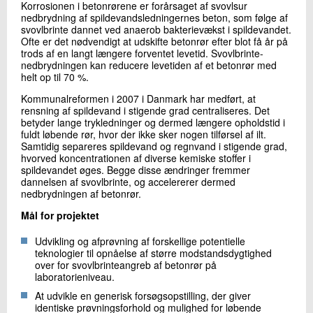
Korrosionen i betonrørene er forårsaget af svovlsur
+45 72 20 21 83
nedbrydning af spildevandsledningernes beton, som følge af
Send e-mail
svovlbrinte dannet ved anaerob bakterievækst i spildevandet.
Ofte er det nødvendigt at udskifte betonrør efter blot få år på
trods af en langt længere forventet levetid. Svovlbrinte-
nedbrydningen kan reducere levetiden af et betonrør med
Skriv til mig
helt op til 70 %.
Kommunalreformen i 2007 i Danmark har medført, at
rensning af spildevand i stigende grad centraliseres. Det
betyder lange trykledninger og dermed længere opholdstid i
fuldt løbende rør, hvor der ikke sker nogen tilførsel af ilt.
Samtidig separeres spildevand og regnvand i stigende grad,
hvorved koncentrationen af diverse kemiske stoffer i
spildevandet øges. Begge disse ændringer fremmer
dannelsen af svovlbrinte, og accelererer dermed
nedbrydningen af betonrør.
Send
Mål for projektet
Udvikling og afprøvning af forskellige potentielle
teknologier til opnåelse af større modstandsdygtighed
over for svovlbrinteangreb af betonrør på
laboratorieniveau.
At udvikle en generisk forsøgsopstilling, der giver
identiske prøvningsforhold og mulighed for løbende