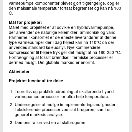
varmepumpe komponenter blevet gjort tilgængelige, dog er
+45 72 20 11 82
den maksimale temperatur fortsat begrænset og kan nå 100
Send e-mail
C.
Mål for projektet
Målet med projektet er at udvikle en hybridvarmepumpe,
Skriv til mig
der anvender de naturlige kølemidler; ammoniak og vand.
Partnerne i konsortiet er de eneste leverandører af denne
type varmepumper der i dag højest kan nå 110°C da der
anvendes standard køleudstyr. Nye kommercielle
kompressorer til højere tryk gør det muligt at nå 180-250 °C.
Fortrængning af fossilt brændsel i termiske processer er
dermed muligt. Det globale marked er enormt.
Aktiviteter
Projektet består af tre dele:
Send
Teoretisk og praktisk udredning af eksiterende hybrid
varmepumpe processer for ultra høje temperature.
Undersøgelse af mulige immplementeringsmuligheder
i eksisterende processer ved slut brugeren, samt en
generel markeds analyse.
Demonstration ved en af slutbrugerne.