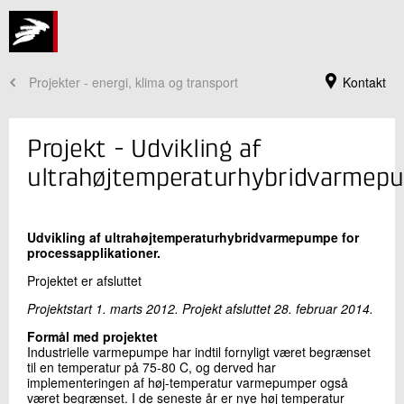
Projekter - energi, klima og transport
Kontakt
Projekt - Udvikling af
ultrahøjtemperaturhybridvarmep
Udvikling af ultrahøjtemperaturhybridvarmepumpe for
processapplikationer.
Projektet er afsluttet
Projektstart 1. marts 2012. Projekt afsluttet 28. februar 2014.
Jeg er din kontaktperson
Formål med projektet
Industrielle varmepumpe har indtil fornyligt været begrænset
Jannie Guldmann Würtz
til en temperatur på 75-80 C, og derved har
Seniorkommunikationskonsulent
implementeringen af høj-temperatur varmepumper også
Køle- og Varmepumpeteknik
været begrænset. I de seneste år er nye høj temperatur