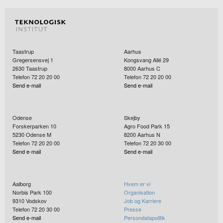
Taastrup
Aarhus
Gregersensvej 1
Kongsvang Allé 29
2630
Taastrup
8000
Aarhus C
Telefon 72 20 20 00
Telefon 72 20 20 00
Send e-mail
Send e-mail
Odense
Skejby
Forskerparken 10
Agro Food Park 15
5230
Odense M
8200
Aarhus N
Telefon 72 20 20 00
Telefon 72 20 30 00
Send e-mail
Send e-mail
Aalborg
Hvem er vi
Norbis Park 100
Organisation
9310
Vodskov
Job og Karriere
Telefon 72 20 30 00
Presse
Send e-mail
Persondatapolitik