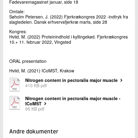
Fødevaremagasinet januar, side 18
+45 72 20 14 25
Send e-mail
Omtale:
Søholm Petersen, J. (2022) Fjerkrækongres 2022 -indtryk fra
slagtedelen. Dansk erhvervsfjerkræ marts, side 28
Kongres:
Skriv til mig
Hviid, M. (2022) Proteinindhold i kyllingekød. Fjerkrækongres
10.+ 11. februar 2022, Vingsted
ORAL presentation
Hviid, M. (2021) ICoMST, Krakow
Nitrogen content in pectoralis major muscle
410 KB pdf
Send
Nitrogen content in pectoralis major muscle -
ICoMST
95 KB pdf
Andre dokumenter