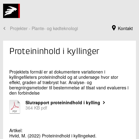
Projekter - Plante- og kødteknologi
Kontakt
Proteininhold i kyllinger
Projektets formål er at dokumentere variationen i
kyllingefileters proteinindhold og at undersøge hvor stor
effekt, graden af træbryst har. Analyse- og
beregningsmetoder til bestemmelse af tilsat vand evalueres i
den forbindelse
Slutrapport proteinindhold i kylling
364 KB pdf
Jeg er din kontaktperson
Christian Vestergaard
Faglig leder
Artikel:
Fødevaresikkerhed og Kvalitet
Hviid, M. (2022) Proteinindhold i kyllingekød.