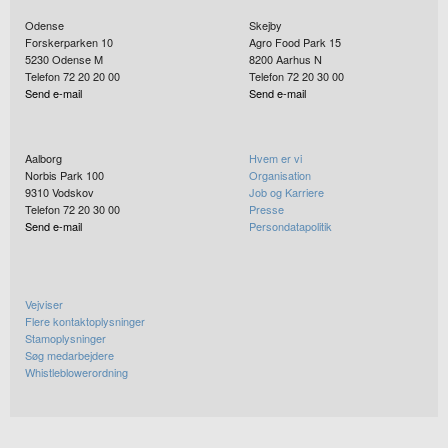
Odense
Skejby
Forskerparken 10
Agro Food Park 15
5230
Odense M
8200
Aarhus N
Telefon 72 20 20 00
Telefon 72 20 30 00
Send e-mail
Send e-mail
Aalborg
Hvem er vi
Norbis Park 100
Organisation
9310
Vodskov
Job og Karriere
Telefon 72 20 30 00
Presse
Send e-mail
Persondatapolitik
Vejviser
Flere kontaktoplysninger
Stamoplysninger
Søg medarbejdere
Whistleblowerordning