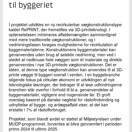
+45 72 20 21 57
til byggeriet
Send e-mail
I projektet udvikles en ny recirkulerbar vægkonstruktionstype
kaldet RePRINT, der fremstilles via 3D-printteknologi. I
Skriv til mig
opførselsfasen minimeres affaldsmængden sammenlignet
med mere traditionelle vægkonstruktioner, og i
nedrivningsfasen forøges mulighederne for recirkulation af
byggematerialerne. Konstruktionens byggematerialer kan
genanvendes uden brug af selektiv nedrivning, men ved i
stedet at nedknuse hele væggen som ét materiale og direkte
genanvendes i nye 3D-printede vægkonstruktioner. Det er
idéen, at denne type vægkonstruktion kan anvendes til at 3D-
printe vægge til byggeri overalt i verden. I en byggebranche
stigende fokus på cirkulær økonomi er udviklingen af nye
teknologiske løsninger, der bidrager til at løse udfordringerne
Send
branchen står overfor i forhold til bl.a. genanvendelse af
byggematerialer, vigtigere end nogensinde før. Et groft
overslag baseret på danske nøgletal for råstofindvinding og
udnyttelse af bygge- og anlægsaffald viser, at det kan
erstatte i 7% af råstofforbruget.
Projektet, som blandt andet er støttet af Miljøstyrelsen under
MUDP-programmet, forventes at blive gennemført i perioden
primo 2024 til ultimo 2025.