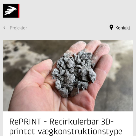
Projekter
Kontakt
Jeg er din kontaktperson
RePRINT - Recirkulerbar 3D-
Thomas Juul Andersen
Sektionsleder, Arkitekt MAA
printet vægkonstruktionstype
Beton