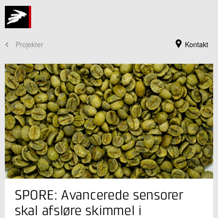
Projekter
Kontakt
Jeg er din kontaktperson
SPORE: Avancerede sensorer
Eva-Marie Lange
Sektionsleder
skal afsløre skimmel i
Landbrug og Digitalisering