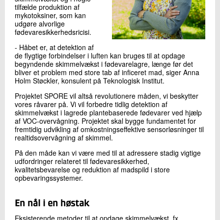
tilfælde produktion af
mykotoksiner, som kan
udgøre alvorlige
fødevaresikkerhedsricisi.
- Håbet er, at detektion af
de flygtige forbindelser i luften kan bruges til at opdage
begyndende skimmelvækst i fødevarelagre, længe før det
bliver et problem med store tab af inficeret mad, siger Anna
Holm Støckler, konsulent på Teknologisk Institut.
Projektet SPORE vil altså revolutionere måden, vi beskytter
vores råvarer på. Vi vil forbedre tidlig detektion af
skimmelvækst i lagrede plantebaserede fødevarer ved hjælp
af VOC-overvågning. Projektet skal bygge fundamentet for
fremtidig udvikling af omkostningseffektive sensorløsninger til
realtidsovervågning af skimmel.
På den måde kan vi være med til at adressere stadig vigtige
udfordringer relateret til fødevaresikkerhed,
kvalitetsbevarelse og reduktion af madspild i store
opbevaringssystemer.
En nål i en høstak
Eksisterende metoder til at opdage skimmelvækst, fx