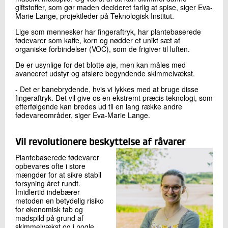
giftstoffer, som gør maden decideret farlig at spise, siger Eva-
Marie Lange, projektleder på Teknologisk Institut.
Lige som mennesker har fingeraftryk, har plantebaserede
fødevarer som kaffe, korn og nødder et unikt sæt af
organiske forbindelser (VOC), som de frigiver til luften.
De er usynlige for det blotte øje, men kan måles med
avanceret udstyr og afsløre begyndende skimmelvækst.
- Det er banebrydende, hvis vi lykkes med at bruge disse
fingeraftryk. Det vil give os en ekstremt præcis teknologi, som
efterfølgende kan bredes ud til en lang række andre
fødevareområder, siger Eva-Marie Lange.
Vil revolutionere beskyttelse af råvarer
Plantebaserede fødevarer
opbevares ofte i store
mængder for at sikre stabil
forsyning året rundt.
Imidlertid indebærer
metoden en betydelig risiko
for økonomisk tab og
madspild på grund af
skimmelvækst og i nogle