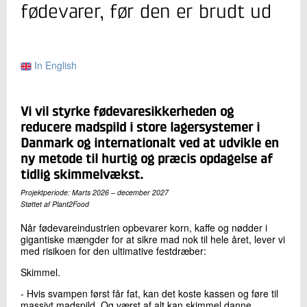
+45 72 20 17 14
fødevarer, før den er brudt ud
Send e-mail
LinkedIn
In English
Skriv til mig
Vi vil styrke fødevaresikkerheden og
reducere madspild i store lagersystemer i
Danmark og internationalt ved at udvikle en
ny metode til hurtig og præcis opdagelse af
tidlig skimmelvækst.
Projektperiode: Marts 2026 – december 2027
Støttet af Plant2Food
Send
Når fødevareindustrien opbevarer korn, kaffe og nødder i
gigantiske mængder for at sikre mad nok til hele året, lever vi
med risikoen for den ultimative festdræber:
Skimmel.
- Hvis svampen først får fat, kan det koste kassen og føre til
massivt madspild. Og værst af alt kan skimmel danne