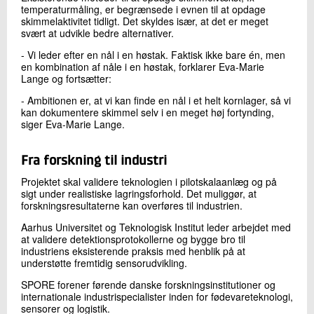
temperaturmåling, er begrænsede i evnen til at opdage
skimmelaktivitet tidligt. Det skyldes især, at det er meget
svært at udvikle bedre alternativer.
- Vi leder efter en nål i en høstak. Faktisk ikke bare én, men
en kombination af nåle i en høstak, forklarer Eva-Marie
Lange og fortsætter:
- Ambitionen er, at vi kan finde en nål i et helt kornlager, så vi
kan dokumentere skimmel selv i en meget høj fortynding,
siger Eva-Marie Lange.
Fra forskning til industri
Projektet skal validere teknologien i pilotskalaanlæg og på
sigt under realistiske lagringsforhold. Det muliggør, at
forskningsresultaterne kan overføres til industrien.
Aarhus Universitet og Teknologisk Institut leder arbejdet med
at validere detektionsprotokollerne og bygge bro til
industriens eksisterende praksis med henblik på at
understøtte fremtidig sensorudvikling.
SPORE forener førende danske forskningsinstitutioner og
internationale industrispecialister inden for fødevareteknologi,
sensorer og logistik.