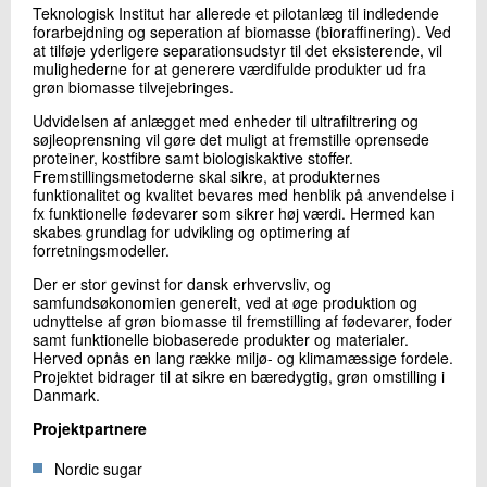
Teknologisk Institut har allerede et pilotanlæg til indledende
forarbejdning og seperation af biomasse (bioraffinering). Ved
at tilføje yderligere separationsudstyr til det eksisterende, vil
mulighederne for at generere værdifulde produkter ud fra
grøn biomasse tilvejebringes.
Udvidelsen af anlægget med enheder til ultrafiltrering og
søjleoprensning vil gøre det muligt at fremstille oprensede
proteiner, kostfibre samt biologiskaktive stoffer.
Fremstillingsmetoderne skal sikre, at produkternes
funktionalitet og kvalitet bevares med henblik på anvendelse i
fx funktionelle fødevarer som sikrer høj værdi. Hermed kan
skabes grundlag for udvikling og optimering af
forretningsmodeller.
Der er stor gevinst for dansk erhvervsliv, og
samfundsøkonomien generelt, ved at øge produktion og
udnyttelse af grøn biomasse til fremstilling af fødevarer, foder
samt funktionelle biobaserede produkter og materialer.
Herved opnås en lang række miljø- og klimamæssige fordele.
Projektet bidrager til at sikre en bæredygtig, grøn omstilling i
Danmark.
Projektpartnere
Nordic sugar