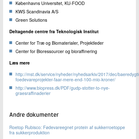
Københavns Universitet, KU-FOOD
KWS Scandinavia A/S
Green Solutions
Deltagende centre fra Teknologisk Institut
Center for Træ og Biomaterialer, Projektleder
Center for Bioressourcer og bioraffinering
Læs mere
http://mst.dk/service/nyheder/nyhedsarkiv/2017/dec/baeredygt
foedevareprojekter-faar-mere-end-100-mio-kroner/
http://www.biopress.dk/PDF/gudp-stotter-to-nye-
graesraffinaderier
Andre dokumenter
Roetop Rubisco: Fødevareegnet protein af sukkerroetoppe
fra sukkerproduktion