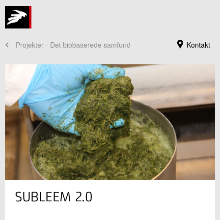
Projekter - Det biobaserede samfund
Kontakt
Jeg er din kontaktperson
SUBLEEM 2.0
Anne Christine Steenkjær Hastrup
Souschef
Bioressourcer