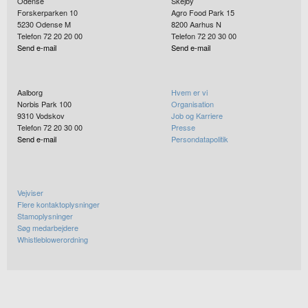
Odense
Skejby
Forskerparken 10
Agro Food Park 15
5230
Odense M
8200
Aarhus N
Telefon 72 20 20 00
Telefon 72 20 30 00
Send e-mail
Send e-mail
Aalborg
Hvem er vi
Norbis Park 100
Organisation
9310
Vodskov
Job og Karriere
Telefon 72 20 30 00
Presse
Send e-mail
Persondatapolitik
Vejviser
Flere kontaktoplysninger
Stamoplysninger
Søg medarbejdere
Whistleblowerordning