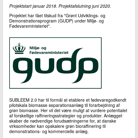
+45 72 20 16 02
Projektstart januar 2018. Projektafslutning juni 2020.
Send e-mail
Projektet har fået tilskud fra "Grønt Udviklings- og
LinkedIn
Demonstrationsprogram (GUDP) under Miljø- og
Fødevareministeriet".
Skriv til mig
Send
SUBLEEM 2.0 har til formål at etablere et fødevaregodkendt
pilotskala biomasse separationsanlæg til forarbejdning af
grøn biomasse. Her vil det være muligt at vurdere potentialet
af forskellige raffineringsstrategier og produkter. Anlægget
skaber de nødvendige forudsætningerne for, at danske
virksomheder kan opskalere grøn bioraffinering til
demonstrations- og kommercielle anlæg.