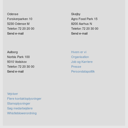
Odense
Skejby
Forskerparken 10
Agro Food Park 15
5230
Odense M
8200
Aarhus N
Telefon 72 20 20 00
Telefon 72 20 30 00
Send e-mail
Send e-mail
Aalborg
Hvem er vi
Norbis Park 100
Organisation
9310
Vodskov
Job og Karriere
Telefon 72 20 30 00
Presse
Send e-mail
Persondatapolitik
Vejviser
Flere kontaktoplysninger
Stamoplysninger
Søg medarbejdere
Whistleblowerordning