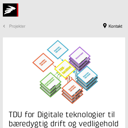
Projekter
Kontakt
Jeg er din kontaktperson
TDU for Digitale teknologier til
Ricardo Antonio Barbosa
Sektionsleder
bæredygtig drift og vedligehold
Beton