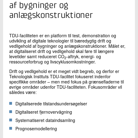
+45 72 20 11 96
af bygninger og
Send e-mail
anlægskonstruktioner
Skriv til mig
TDU-faciliteten er en platform til test, demonstration og
udvikling af digitale teknologier til bæredygtig drift og
vedligehold af bygninger og anlægskonstruktioner. Målet er,
at digitaliseret drift og vedligehold skal føre til længere
levetider samt reduceret CO
-aftryk, energi- og
2
ressourceforbrug og livscyklusomkostninger.
Drift og vedligehold er et meget vidt begreb, og derfor er
Teknologisk Instituts TDU-facilitet fokuseret indenfor
specifikke områder – men med fokus på grænsefladerne til
øvrige områder udenfor TDU-faciliteten. Fokusområder vil
således være:
Send
Digitaliserede tilstandsundersøgelser
Digitaliseret fjernovervågning
Systematiseret dataindsamling
Prognosemodellering