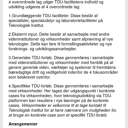
4 overordnede lag udgør TDU-facilitetens indhold og
udvikling udgøres af 4 overordnede lag:
1.Grundlæggende TDU-faciliteter. Disse består af
specialister, specialudstyr og laboratoriefaciliteter på
Teknologisk Institut.
2.Eksternt input. Dette består af samarbejde med andre
videninstitutioner og virksomheder samt afprøvning af nye
teknologier. Dette kan føre til formidlingsaktiviteter og nye
forsknings- og udviklingssamarbejder.
3.Generiske TDU-forløb. Disse gennemføres i samarbejde
med videninstitutioner og virksomheder med henblik på at
genere generisk viden, værktøjer og systemer til fremtidens
bæredygtige drift og vedligehold indenfor de 4 fokusområder
som beskrevet ovenfor.
4.Specifikke TDU-forløb. Disse gennemføres i samarbejde
med virksomheder. Her tages der udgangspunkt i konkrete
cases fra virksomheden, hvor teknologiudvikling via TDU-
platformen kan resultere i nye løsninger på de konkrete
cases.
Virksomheder er velkomne til at tage kontakt til
Teknologisk Institut for at høre nærmere om muligheden for,
at bruge en konkrete case som et specifikt TDU-forløb.
Arrangementer