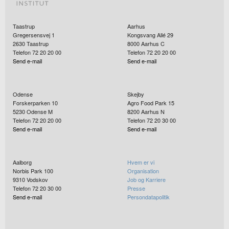
Taastrup
Aarhus
Gregersensvej 1
Kongsvang Allé 29
2630
Taastrup
8000
Aarhus C
Telefon 72 20 20 00
Telefon 72 20 20 00
Send e-mail
Send e-mail
Odense
Skejby
Forskerparken 10
Agro Food Park 15
5230
Odense M
8200
Aarhus N
Telefon 72 20 20 00
Telefon 72 20 30 00
Send e-mail
Send e-mail
Aalborg
Hvem er vi
Norbis Park 100
Organisation
9310
Vodskov
Job og Karriere
Telefon 72 20 30 00
Presse
Send e-mail
Persondatapolitik