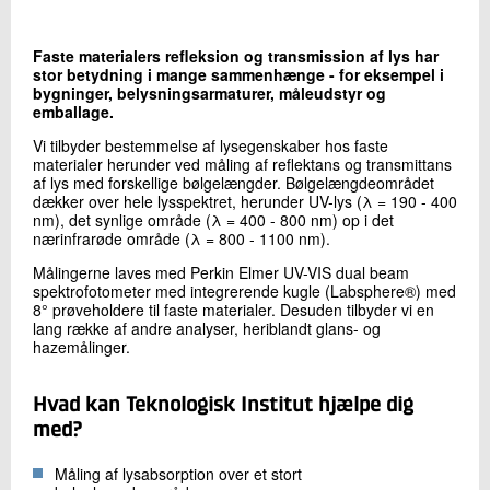
+45 72 20 22 14
Send e-mail
Faste materialers refleksion og transmission af lys har
LinkedIn
stor betydning i mange sammenhænge - for eksempel i
bygninger, belysningsarmaturer, måleudstyr og
emballage.
Skriv til mig
Vi tilbyder bestemmelse af lysegenskaber hos faste
materialer herunder ved måling af reflektans og transmittans
af lys med forskellige bølgelængder. Bølgelængdeområdet
dækker over hele lysspektret, herunder UV-lys (λ = 190 - 400
nm), det synlige område (λ = 400 - 800 nm) op i det
nærinfrarøde område (λ = 800 - 1100 nm).
Målingerne laves med Perkin Elmer UV-VIS dual beam
spektrofotometer med integrerende kugle (Labsphere®) med
8° prøveholdere til faste materialer. Desuden tilbyder vi en
lang række af andre analyser, heriblandt glans- og
hazemålinger.
Send
Hvad kan Teknologisk Institut hjælpe dig
med?
Måling af lysabsorption over et stort