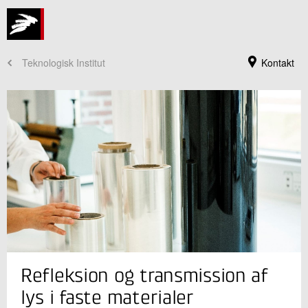
Teknologisk Institut
Kontakt
Jeg er din kontaktperson
Refleksion og transmission af
Lise Dahl Andersen
Konsulent, civilingeniør, kemi
lys i faste materialer
Plast og Emballage