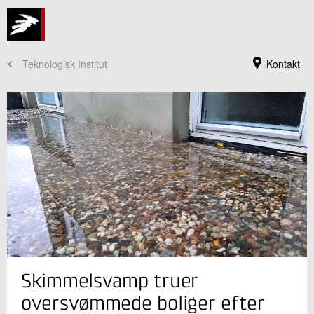
Teknologisk Institut
Kontakt
Jeg er din kontaktperson
Skimmelsvamp truer
Steen Pallesen
Forretningsleder
oversvømmede boliger efter
Kvalitet i byggeriet