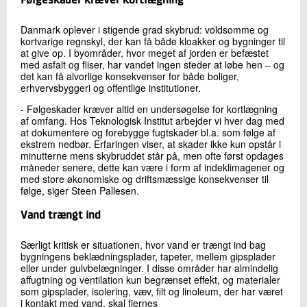
Følgeskader kræver kortlægning
Danmark oplever i stigende grad skybrud: voldsomme og
kortvarige regnskyl, der kan få både kloakker og bygninger til
at give op. I byområder, hvor meget af jorden er befæstet
med asfalt og fliser, har vandet ingen steder at løbe hen – og
det kan få alvorlige konsekvenser for både boliger,
erhvervsbyggeri og offentlige institutioner.
- Følgeskader kræver altid en undersøgelse for kortlægning
af omfang. Hos Teknologisk Institut arbejder vi hver dag med
at dokumentere og forebygge fugtskader bl.a. som følge af
ekstrem nedbør. Erfaringen viser, at skader ikke kun opstår i
minutterne mens skybruddet står på, men ofte først opdages
måneder senere, dette kan være i form af indeklimagener og
med store økonomiske og driftsmæssige konsekvenser til
følge, siger Steen Pallesen.
Vand trængt ind
Særligt kritisk er situationen, hvor vand er trængt ind bag
bygningens beklædningsplader, tapeter, mellem gipsplader
eller under gulvbelægninger. I disse områder har almindelig
affugtning og ventilation kun begrænset effekt, og materialer
som gipsplader, isolering, væv, filt og linoleum, der har været
i kontakt med vand, skal fjernes