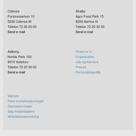
Odense
Skejby
Forskerparken 10
Agro Food Park 15
5230
Odense M
8200
Aarhus N
Telefon 72 20 20 00
Telefon 72 20 30 00
Send e-mail
Send e-mail
Aalborg
Hvem er vi
Norbis Park 100
Organisation
9310
Vodskov
Job og Karriere
Telefon 72 20 30 00
Presse
Send e-mail
Persondatapolitik
Vejviser
Flere kontaktoplysninger
Stamoplysninger
Søg medarbejdere
Whistleblowerordning