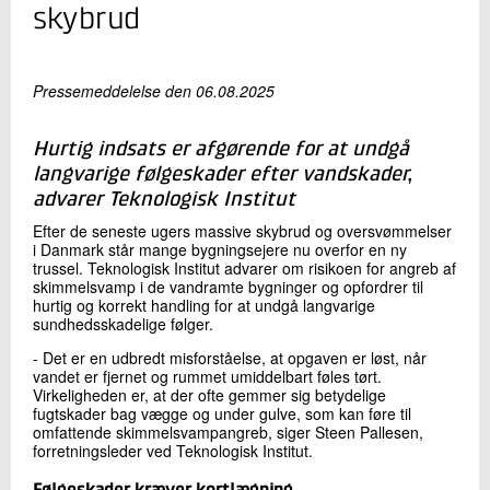
+45 72 20 16 47
skybrud
Send e-mail
Pressemeddelelse den 06.08.2025
Skriv til mig
Hurtig indsats er afgørende for at undgå
langvarige følgeskader efter vandskader,
advarer Teknologisk Institut
Efter de seneste ugers massive skybrud og oversvømmelser
i Danmark står mange bygningsejere nu overfor en ny
trussel. Teknologisk Institut advarer om risikoen for angreb af
skimmelsvamp i de vandramte bygninger og opfordrer til
hurtig og korrekt handling for at undgå langvarige
sundhedsskadelige følger.
Send
- Det er en udbredt misforståelse, at opgaven er løst, når
vandet er fjernet og rummet umiddelbart føles tørt.
Virkeligheden er, at der ofte gemmer sig betydelige
fugtskader bag vægge og under gulve, som kan føre til
omfattende skimmelsvampangreb, siger Steen Pallesen,
forretningsleder ved Teknologisk Institut.