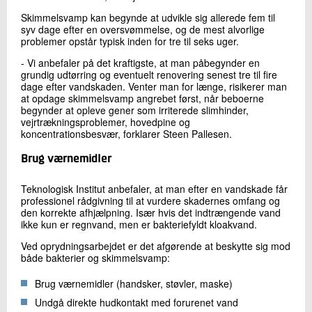
Skimmelsvamp kan begynde at udvikle sig allerede fem til
syv dage efter en oversvømmelse, og de mest alvorlige
problemer opstår typisk inden for tre til seks uger.
- Vi anbefaler på det kraftigste, at man påbegynder en
grundig udtørring og eventuelt renovering senest tre til fire
dage efter vandskaden. Venter man for længe, risikerer man
at opdage skimmelsvamp angrebet først, når beboerne
begynder at opleve gener som irriterede slimhinder,
vejrtrækningsproblemer, hovedpine og
koncentrationsbesvær, forklarer Steen Pallesen.
Brug værnemidler
Teknologisk Institut anbefaler, at man efter en vandskade får
professionel rådgivning til at vurdere skadernes omfang og
den korrekte afhjælpning. Især hvis det indtrængende vand
ikke kun er regnvand, men er bakteriefyldt kloakvand.
Ved oprydningsarbejdet er det afgørende at beskytte sig mod
både bakterier og skimmelsvamp:
Brug værnemidler (handsker, støvler, maske)
Undgå direkte hudkontakt med forurenet vand