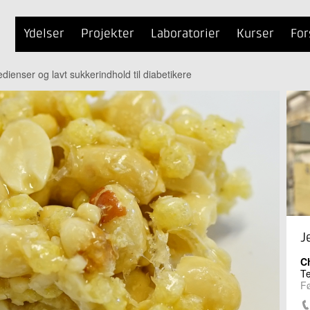
Ydelser
Projekter
Laboratorier
Kurser
For
ienser og lavt sukkerindhold til diabetikere
J
Ch
Te
Fø