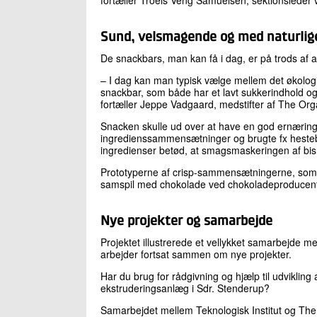
Sund, velsmagende og med naturlige
De snackbars, man kan få i dag, er på trods af a
– I dag kan man typisk vælge mellem det økologisk
snackbar, som både har et lavt sukkerindhold og
fortæller Jeppe Vadgaard, medstifter af The Org
Snacken skulle ud over at have en god ernæring
ingredienssammensætninger og brugte fx hesteb
ingredienser betød, at smagsmaskeringen af bism
Prototyperne af crisp-sammensætningerne, som bl
samspil med chokolade ved chokoladeproducent
Nye projekter og samarbejde
Projektet illustrerede et vellykket samarbejde m
arbejder fortsat sammen om nye projekter.
Har du brug for rådgivning og hjælp til udvikling 
ekstruderingsanlæg i Sdr. Stenderup?
Samarbejdet mellem Teknologisk Institut og The 