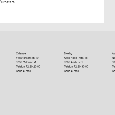
Eurostars.
Odense
Skejby
Aa
Forskerparken 10
Agro Food Park 15
No
5230
Odense M
8200
Aarhus N
93
Telefon 72 20 20 00
Telefon 72 20 30 00
Te
Send e-mail
Send e-mail
Se