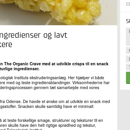
S
ngredienser og lavt
kere
n The Organic Crave med at udvikle crisps til en snack
urlige ingredienser.
nologisk Instituts ekstruderingsanlæg. Her hjælper vi både
re med og teste ingrediensblandinger. Virksomhederne har
kstruderingsprocessen gennem tæt samarbejde med vores
 fra Odense. De havde et ønske om at udvikle en snack med
ngsstoffer. Snacken skulle samtidig have et minimalt
 teste forskellige smage, strukturer og teksturer til en
en skulle have den helt rigtige sprødhed og tekstur,
ed Teknologisk Institut.