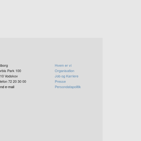
lborg
Hvem er vi
rbis Park 100
Organisation
10
Vodskov
Job og Karriere
lefon 72 20 30 00
Presse
nd e-mail
Persondatapolitik