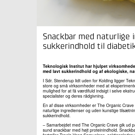
Snackbar med naturlige i
sukkerindhold til diabeti
Teknologisk Institut har hjulpet virksomhede
med lavt sukkerindhold og af økologiske, nat
I Sdr. Stenderup lidt uden for Kolding ligger Tek
store og små virksomheder med at eksperimente
mulighed for at få værdifuld indsigt i selve e
specialister og deres rådgivning.
En af disse virksomheder er The Organic Crave
naturlige ingredienser og uden kunstige tilsætni
sukkerindhold.
– Samarbejdet med The Organic Crave gik ud på at
sund snackbar med højt proteinindhold. Snackbar
fortæller Troels Veng Samuelsen, sektionsleder v