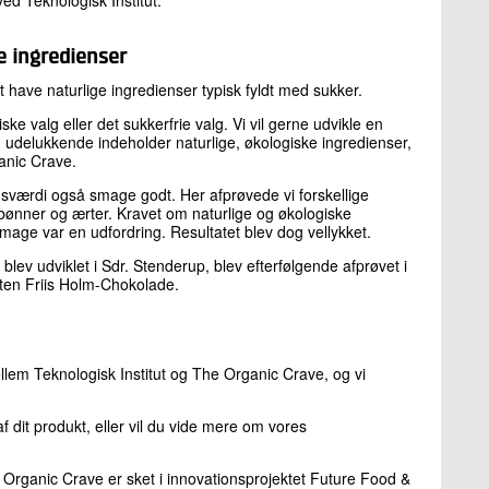
 ingredienser
t have naturlige ingredienser typisk fyldt med sukker.
e valg eller det sukkerfrie valg. Vi vil gerne udvikle en
 udelukkende indeholder naturlige, økologiske ingredienser,
anic Crave.
sværdi også smage godt. Her afprøvede vi forskellige
ønner og ærter. Kravet om naturlige og økologiske
age var en udfordring. Resultatet blev dog vellykket.
ev udviklet i Sdr. Stenderup, blev efterfølgende afprøvet i
en Friis Holm-Chokolade.
ellem Teknologisk Institut og The Organic Crave, og vi
af dit produkt, eller vil du vide mere om vores
Organic Crave er sket i innovationsprojektet Future Food &