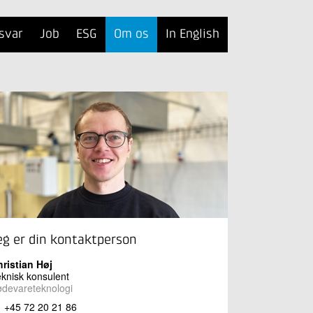
svar
Job
ESG
Om os
In English
eg er din kontaktperson
ristian Høj
knisk konsulent
devareteknologi
+45 72 20 21 86