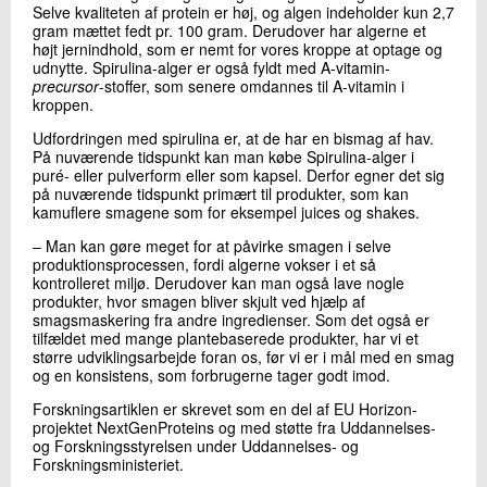
Selve kvaliteten af protein er høj, og algen indeholder kun 2,7
gram mættet fedt pr. 100 gram. Derudover har algerne et
højt jernindhold, som er nemt for vores kroppe at optage og
udnytte. Spirulina-alger er også fyldt med A-vitamin-
precursor
-stoffer, som senere omdannes til A-vitamin i
kroppen.
Udfordringen med spirulina er, at de har en bismag af hav.
På nuværende tidspunkt kan man købe Spirulina-alger i
puré- eller pulverform eller som kapsel. Derfor egner det sig
på nuværende tidspunkt primært til produkter, som kan
kamuflere smagene som for eksempel juices og shakes.
– Man kan gøre meget for at påvirke smagen i selve
produktionsprocessen, fordi algerne vokser i et så
kontrolleret miljø. Derudover kan man også lave nogle
produkter, hvor smagen bliver skjult ved hjælp af
smagsmaskering fra andre ingredienser. Som det også er
tilfældet med mange plantebaserede produkter, har vi et
større udviklingsarbejde foran os, før vi er i mål med en smag
og en konsistens, som forbrugerne tager godt imod.
Forskningsartiklen er skrevet som en del af EU Horizon-
projektet NextGenProteins og med støtte fra Uddannelses-
og Forskningsstyrelsen under Uddannelses- og
Forskningsministeriet.