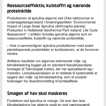
Ressourceeffektiv, kulstoffri og nærende
proteinkilde
Produktionen af spirulina-algerne ved
Orka náttúrunnar
er
undersøgelsesgenstand i forskningsartiklen ”Environmental
Impact of Large-Scale Spirulina (Arthrospira plansis)
Production in Hellisheidi Geothermal Park Iceland: Life Cycle
Assessment”. I artiklen foreslås spirulina-algerne som en
ressourceeffektiv, kulstoffri og nærende proteinkilde.
– Hvis vi sammenligner spirulina-produktionen med andre
plantebaserede proteinkilder er konklusionen, at de forurener
mindre.
Artiklens resultater om algernes estimerede miljø- og
klimabelastning bygger på en standard livscyklusanalyse
foretaget af Teknologisk Institut, der har specialiseret sig i
metoden. Livscyklusanalysen er et redskab til systematisk at
opgøre den miljø- og klimabelastning, som et produkt
forårsager fra råvarefremstilling til bortskaffelse.
Smagen af hav skal maskeres
Fordelene ved spirulina er mange. Ud over den lave
klimabelastning har algerne også en god næringsværdi.