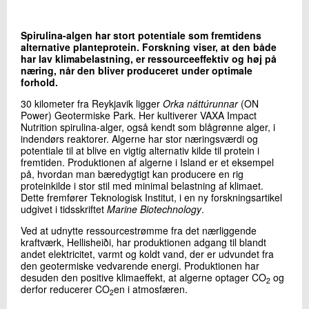
Spirulina-algen har stort potentiale som fremtidens
Skriv til mig
alternative planteprotein. Forskning viser, at den både
har lav klimabelastning, er ressourceeffektiv og høj på
næring, når den bliver produceret under optimale
forhold.
30 kilometer fra Reykjavik ligger
Orka náttúrunnar
(ON
Power) Geotermiske Park. Her kultiverer VAXA Impact
Nutrition spirulina-alger, også kendt som blågrønne alger, i
indendørs reaktorer. Algerne har stor næringsværdi og
potentiale til at blive en vigtig alternativ kilde til protein i
fremtiden. Produktionen af algerne i Island er et eksempel
på, hvordan man bæredygtigt kan producere en rig
Send
proteinkilde i stor stil med minimal belastning af klimaet.
Dette fremfører Teknologisk Institut, i en ny forskningsartikel
udgivet i tidsskriftet
Marine Biotechnology
.
Ved at udnytte ressourcestrømme fra det nærliggende
kraftværk, Hellisheiði, har produktionen adgang til blandt
andet elektricitet, varmt og koldt vand, der er udvundet fra
den geotermiske vedvarende energi. Produktionen har
desuden den positive klimaeffekt, at algerne optager CO
og
2
derfor reducerer CO
en i atmosfæren.
2