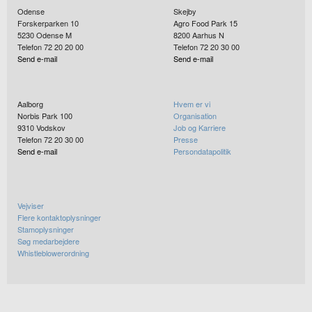
Odense
Skejby
Forskerparken 10
Agro Food Park 15
5230
Odense M
8200
Aarhus N
Telefon 72 20 20 00
Telefon 72 20 30 00
Send e-mail
Send e-mail
Aalborg
Hvem er vi
Norbis Park 100
Organisation
9310
Vodskov
Job og Karriere
Telefon 72 20 30 00
Presse
Send e-mail
Persondatapolitik
Vejviser
Flere kontaktoplysninger
Stamoplysninger
Søg medarbejdere
Whistleblowerordning