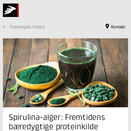
Teknologisk Institut
Kontakt
Jeg er din kontaktperson
Spirulina-alger: Fremtidens
Cathrine Basse Brønd
Fødevareteknologi
bæredygtige proteinkilde
Send e-mail