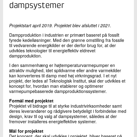
+45 72 20 12 63
dampsystemer
Send e-mail
Projektstart april 2019. Projektet blev afsluttet i 2021.
Skriv til mig
Dampproduktion i industrien er primært baseret på fossilt
fyrede kedelløsninger. Med den grønne omstilling fra fossile
til vedvarende energikilder er der derfor brug for, at der
udvikles teknologier til energieffektiv eldrevet
dampproduktion.
I den sammenhæng er højtemperaturvarmepumper en
attraktiv mulighed, idet spildvarme eller andre varmekilder
kan konverteres til damp med høj virkningsgrad. I et nyt
projekt, der ledes af Teknologisk Institut, skal der udvikles et
koncept for, hvordan man etablerer og optimerer
varmepumpebaserede dampproduktionssystemer.
Send
Formål med projektet
Projektet vil bidrage til at styrke industrivirksomheder samt
deres leverandører og rådgivere betydeligt i forbindelse med
design, krav til og valg af dampsystemer, således at der
fremover installeres energieffektive systemer.
Mål for projektet
Det koncept, der skal udvikles i projektet, bliver baseret på