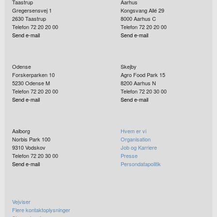
Taastrup
Aarhus
Gregersensvej 1
Kongsvang Allé 29
2630
Taastrup
8000
Aarhus C
Telefon 72 20 20 00
Telefon 72 20 20 00
Send e-mail
Send e-mail
Odense
Skejby
Forskerparken 10
Agro Food Park 15
5230
Odense M
8200
Aarhus N
Telefon 72 20 20 00
Telefon 72 20 30 00
Send e-mail
Send e-mail
Aalborg
Hvem er vi
Norbis Park 100
Organisation
9310
Vodskov
Job og Karriere
Telefon 72 20 30 00
Presse
Send e-mail
Persondatapolitik
Vejviser
Flere kontaktoplysninger