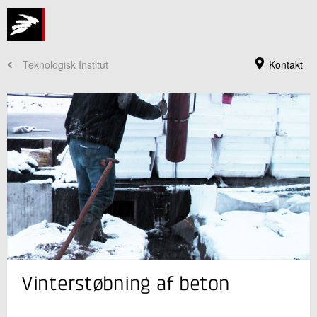
Teknologisk Institut
Kontakt
Jeg er din kontaktperson
Vinterstøbning af beton
Claus Pade
Souschef
Beton