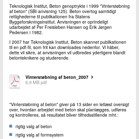
+45 72 20 21 83
Teknologisk Institut, Beton genoptrykte i 1999 "Vinterstøbning
Send e-mail
af beton" (SBI-anvisning 125). Beton overtog samtidigt
rettighederne til publikationen fra Statens
Byggeforskningsinstitut. Anvisningen er oprindeligt
udarbejdet af Per Freisleben Hansen og Erik Jørgen
Pedersen i 1982.
Skriv til mig
I 2007 har Teknologisk Institut, Beton skannet publikationen
til en pdf-fil, som frit kan downloades nedenfor. Vi håber,
dette vil sikre, at anvisningen vil udbredes yderligere blandt
betonteknikere og studerende.
Vinterstøbning af beton_2007
6,9 MB pdf
Send
"Vinterstøbning af beton" giver på 13 sider en letlæst oversigt
over, hvordan arbejdet med beton skal planlægges, udføres
og kontrolleres, så resultatet bliver tilfredsstillende mht.:
rigtig valg af beton
rigtig valg af formsystem