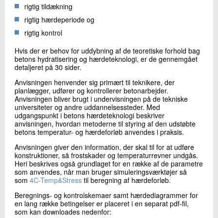
rigtig tildækning
rigtig hærdeperiode og
rigtig kontrol
Hvis der er behov for uddybning af de teoretiske forhold bag
betons hydratisering og hærdeteknologi, er de gennemgået
detaljeret på 30 sider.
Anvisningen henvender sig primært til teknikere, der
planlægger, udfører og kontrollerer betonarbejder.
Anvisningen bliver brugt i undervisningen på de tekniske
universiteter og andre uddannelsessteder. Med
udgangspunkt i betons hærdeteknologi beskriver
anvisningen, hvordan metoderne til styring af den udstøbte
betons temperatur- og hærdeforløb anvendes i praksis.
Anvisningen giver den information, der skal til for at udføre
konstruktioner, så frostskader og temperaturrevner undgås.
Heri beskrives også grundlaget for en række af de parametre
som anvendes, når man bruger simuleringsværktøjer så
som
4C-Temp&Stress
til beregning af hærdeforløb.
Beregnings- og kontrolskemaer samt hærdediagrammer for
en lang række betingelser er placeret i en separat pdf-fil,
som kan downloades nedenfor: