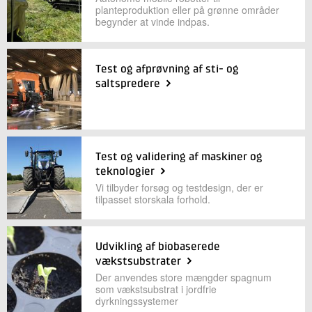
planteproduktion eller på grønne områder
begynder at vinde indpas.
Test og afprøvning af sti- og
saltspredere
Test og validering af maskiner og
teknologier
Vi tilbyder forsøg og testdesign, der er
tilpasset storskala forhold.
Udvikling af biobaserede
vækstsubstrater
Der anvendes store mængder spagnum
som vækstsubstrat i jordfrie
dyrkningssystemer