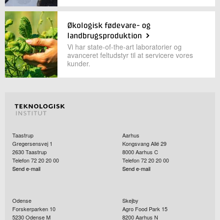
Økologisk fødevare- og
landbrugsproduktion
Vi har state-of-the-art laboratorier og
avanceret feltudstyr til at servicere vores
kunder.
Taastrup
Aarhus
Gregersensvej 1
Kongsvang Allé 29
2630
Taastrup
8000
Aarhus C
Telefon 72 20 20 00
Telefon 72 20 20 00
Send e-mail
Send e-mail
Odense
Skejby
Forskerparken 10
Agro Food Park 15
5230
Odense M
8200
Aarhus N