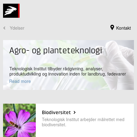
Ydelser
Kontakt
Agro- og planteteknologi
Teknologisk Institut tilbyder rådgivning, analyser,
produktudvikling og innovation inden for landbrug, fødevarer
og bioressourcer. Vi har state-of-the-art laboratorier og
Read more
avanceret feltudstyr til at servicere vores kunder i hele
værdikæden fra jord til bord.
Biodiversitet
Teknologisk Instituts hovedreception
Teknologisk Institut arbejder målrettet med
+45 72 20 20 00
biodiversitet.
Send e-mail