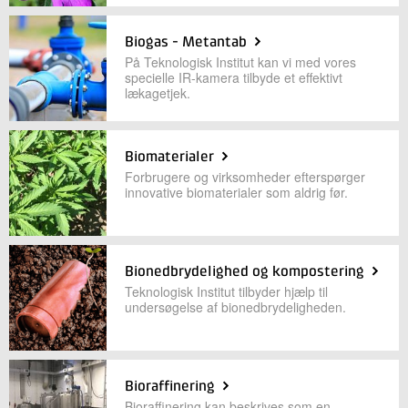
Biogas - Metantab
Kontakt os
På Teknologisk Institut kan vi med vores
specielle IR-kamera tilbyde et effektivt
lækagetjek.
Biomaterialer
Forbrugere og virksomheder efterspørger
innovative biomaterialer som aldrig før.
Send
Bionedbrydelighed og kompostering
Teknologisk Institut tilbyder hjælp til
undersøgelse af bionedbrydeligheden.
Bioraffinering
Bioraffinering kan beskrives som en